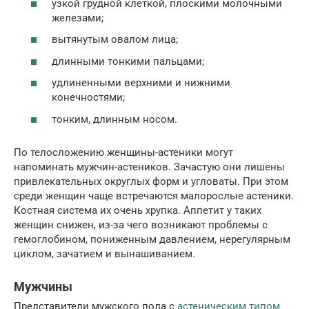
узкой грудной клеткой, плоскими молочными
железами;
вытянутым овалом лица;
длинными тонкими пальцами;
удлиненными верхними и нижними
конечностями;
тонким, длинным носом.
По телосложению женщины-астеники могут
напоминать мужчин-астеников. Зачастую они лишены
привлекательных округлых форм и угловаты. При этом
среди женщин чаще встречаются малорослые астеники.
Костная система их очень хрупка. Аппетит у таких
женщин снижен, из-за чего возникают проблемы с
гемоглобином, пониженным давлением, нерегулярным
циклом, зачатием и вынашиванием.
Мужчины
Представители мужского пола с
астеническим типом