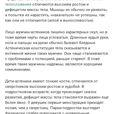
телосложения
отличаются высоким ростом и
дефицитом массы тела. Мышцы их обычно не развиты,
а попытки их нарастить, «накачаться» не успешны, так
как они не отличаются силой и выносливостью.
Лицо мужчин-астеников лишено характерных скул, но в
тоже время черты лица угловатые. Длинные худые руки,
ноги и пальцы на руках обычно бывают бледные.
Астеническая конституция тела сказывается и
интимной жизни таких мужчин. Они чаще сталкиваются
с проблемами с потенцией, раньше стареют. В тоже
время такие мужчины надежны, являются хорошими
семьянинами.
Дети-астеники имеют тонкие кости, отличаются от
сверстников высоким ростом и худобой. В
подростковом возрасте, когда происходит скачок
развития, дефицит массы тела становится выражен еще
более явно. У девушек первые менструации приходят
позже, чем у сверстниц. Парни-подростки выглядят
физически слабее ровесников с нормальным