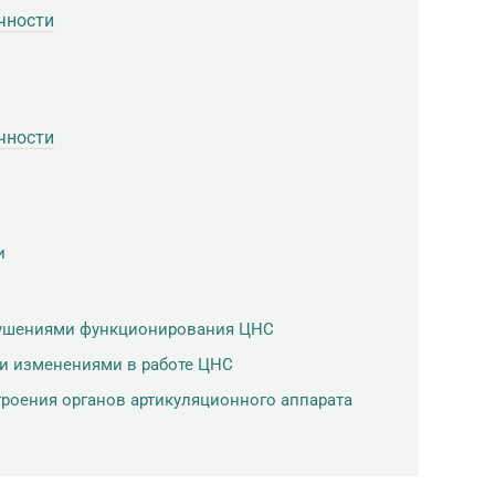
чности
чности
и
рушениями функционирования ЦНС
и изменениями в работе ЦНС
роения органов артикуляционного аппарата