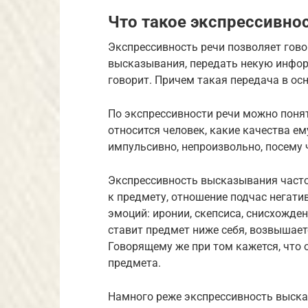
Что такое экспрессивно
Экспрессивность речи позволяет гов
высказывания, передать некую информ
говорит. Причем такая передача в ос
По экспрессивности речи можно понят
относится человек, какие качества ем
импульсивно, непроизвольно, посему 
Экспрессивность высказывания част
к предмету, отношение подчас негатив
эмоций: иронии, скепсиса, снисхожден
ставит предмет ниже себя, возвышаетс
Говорящему же при том кажется, что 
предмета.
Намного реже экспрессивность выск