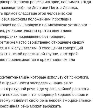
распространено ранее в истории, например, когда
называя себя не Иван или Петр, а Ивашка,
ть прямое следствие этой человеческой
ь себя высоким положением, проследив
ажающих повышающую и понижающую установки –
их, уменьшительных против всего лишь
 выразить возвышенное отношение.
 также часто свойственно отношение сверху
я, а и к слушателям. В сообщении говорящий
жит к некой престижной группе, к которой
ошо прослеживается в криминальном или
контент-анализе, которые используют психологи,
й выраженности экспрессии: начиная от
литературной речи и до чрезвычайной резкости.
сти показывает, что говорящий хорошо освоил и
поэтому наделяет свою речь некоей эмоциональной
прессивная речь может выражать