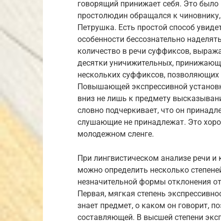
говорящий принижает себя. Это было 
простолюдин обращался к чиновнику, 
Петрушка. Есть простой способ увиде
особенности бессознательно наделят
количество в речи суффиксов, выр
десятки уничижительных, принижающ
нескольких суффиксов, позволяющих
Повышающей экспрессивной установке
вниз не лишь к предмету высказывани
словно подчеркивает, что он принадле
слушающие не принадлежат. Это хор
молодежном сленге.
При лингвистическом анализе речи и 
можно определить несколько степене
незначительной формы отклонения от 
Первая, мягкая степень экспрессивно
знает предмет, о каком он говорит, 
составляющей. В высшей степени экс