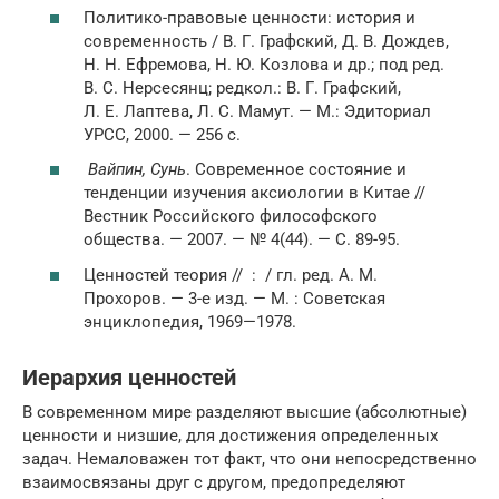
Политико-правовые ценности: история и
современность / В. Г. Графский, Д. В. Дождев,
Н. Н. Ефремова, Н. Ю. Козлова и др.; под ред.
В. С. Нерсесянц; редкол.: В. Г. Графский,
Л. Е. Лаптева, Л. С. Мамут. — М.: Эдиториал
УРСС, 2000. — 256 c.
Вайпин, Сунь
. Современное состояние и
тенденции изучения аксиологии в Китае //
Вестник Российского философского
общества. — 2007. — № 4(44). — С. 89-95.
Ценностей теория // : / гл. ред. А. М.
Прохоров. — 3-е изд. —
М.
: Советская
энциклопедия, 1969—1978.
Иерархия ценностей
В современном мире разделяют высшие (абсолютные)
ценности и низшие, для достижения определенных
задач. Немаловажен тот факт, что они непосредственно
взаимосвязаны друг с другом, предопределяют