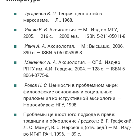
Тугаринов В. П.
Теория ценностей в
марксизме. — Л., 1968.
Ильин В. В.
Аксиология. —
М.
: Изд-во МГУ,
2005. — 216 с. — 2000 экз. — ISBN 5-211-05011-8.
Ивин А. А.
Аксиология. —
М.
: Высш.шк., 2006. —
390 с. — ISBN 5-06-005308-3.
Макейчик А. А.
Аксиология. —
СПб.
: Изд-во
РПГУ им. А.И. Герцена, 2004. — 128 с. — ISBN 5-
8064-0775-6.
Розов Н. С.
Ценности в проблемном мире:
философские основания и социальные
приложения конструктивной аксиологии. —
Новосибирск: НГУ, 1998.
Проблемы ценностного подхода в праве:
традиции и обновление / редкол.: В. Г. Графский,
Л. С. Мамут, В. С. Нерсеянц (отв. ред.) — М.: Изд-
во ИГиП РАН, 1996. — 89 c.