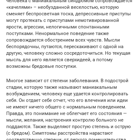
человека с маниакальным синдромом сопровождается
«качелями» – необузданной веселостью, которую
сменяет беспросветная тоска, депрессивные приступы
могут протекать с приступами немотивированной
ярости, агрессии, нелогичными спонтанными
поступками. Ненормальное поведение также
сопровождается обострением всех чувств. Мысли
беспорядочны, путаются, перескакивают с одной на
другую, человеку сложно сосредоточиться. Но текущая
мысль для него является сверхидеей, а потому
возможны бредовые поступки.
Многое зависит от степени заболевания. В подострой
стадии, которую также называют маниакальным
возбуждением, человеку еще удается контролировать
себя. Он отдает себе отчет, что его влечения или идеи
не имеют ничего общего с нормальным поведением.
Правда, это понимание не облегчает его состояния —
мысли, желания, настроения контролю больного не
поддаются. Также выделяют простую степень и острую
(с бредом). Симптомы расстройства нарастают
соответственно степени: от легкого помешательства,