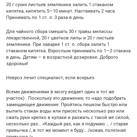
20 г сухих листьев земляники залить 1 стаканом
кипятка, кипятить 5—10 минут. Настаивать 2 часа.
Принимать по 1 ст. л. 3 раза в день.
Для чайного сбора смешать 30 г травы мелиссы
лекарственной, 20 г цветков липы и 20 г листьев
земляники. При заварке 1 ст. л. сбора залить 1
стаканом кипятка. Взрослым принимать по 1—2 стакана
в день. Детям — в возрастной дозировке. Доброго
здоровья!
Невроз лечит специалист, если всерьез.
Всеми движениями в мозгу ведает один и тот же
участок) . Поскольку это движение, то надо подобрать
замещающее движение: Пройтись пешком быстро или
выпить стакан воды или присесть несколько раз или
сжать руки крепко в кулаки и разжать с такой же силой,
несколько раз… «Каждый раз, как я подумаю … / старая
привычка /, в тот же момент я буду… /новая, полезная
привычка /»