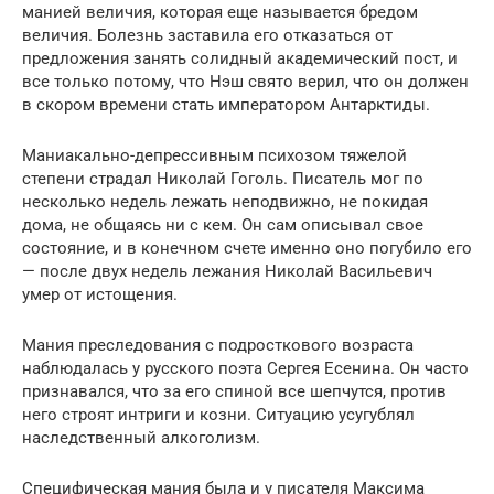
манией величия, которая еще называется бредом
величия. Болезнь заставила его отказаться от
предложения занять солидный академический пост, и
все только потому, что Нэш свято верил, что он должен
в скором времени стать императором Антарктиды.
Маниакально-депрессивным психозом тяжелой
степени страдал Николай Гоголь. Писатель мог по
несколько недель лежать неподвижно, не покидая
дома, не общаясь ни с кем. Он сам описывал свое
состояние, и в конечном счете именно оно погубило его
— после двух недель лежания Николай Васильевич
умер от истощения.
Мания преследования с подросткового возраста
наблюдалась у русского поэта Сергея Есенина. Он часто
признавался, что за его спиной все шепчутся, против
него строят интриги и козни. Ситуацию усугублял
наследственный алкоголизм.
Специфическая мания была и у писателя Максима