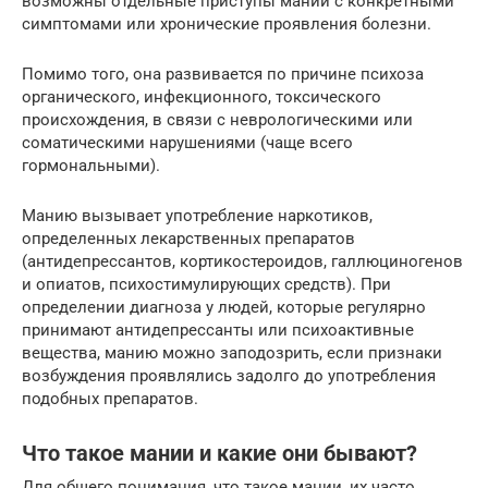
возможны отдельные приступы мании с конкретными
симптомами или хронические проявления болезни.
Помимо того, она развивается по причине психоза
органического, инфекционного, токсического
происхождения, в связи с неврологическими или
соматическими нарушениями (чаще всего
гормональными).
Манию вызывает употребление наркотиков,
определенных лекарственных препаратов
(антидепрессантов, кортикостероидов, галлюциногенов
и опиатов, психостимулирующих средств). При
определении диагноза у людей, которые регулярно
принимают антидепрессанты или психоактивные
вещества, манию можно заподозрить, если признаки
возбуждения проявлялись задолго до употребления
подобных препаратов.
Что такое мании и какие они бывают?
Для общего понимания, что такое мании, их часто