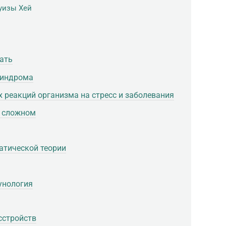
уизы Хей
ать
синдрома
 реакций организма на стресс и заболевания
о сложном
атической теории
унология
сстройств