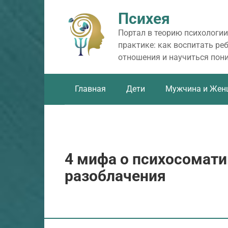
Перейти
Психея
к
контенту
Портал в теорию психологии
практике: как воспитать ре
отношения и научиться пон
Главная
Дети
Мужчина и Жен
4 мифа о психосомати
разоблачения