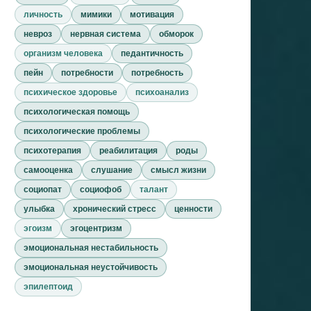
личность
мимики
мотивация
невроз
нервная система
обморок
организм человека
педантичность
пейн
потребности
потребность
психическое здоровье
психоанализ
психологическая помощь
психологические проблемы
психотерапия
реабилитация
роды
самооценка
слушание
смысл жизни
социопат
социофоб
талант
улыбка
хронический стресс
ценности
эгоизм
эгоцентризм
эмоциональная нестабильность
эмоциональная неустойчивость
эпилептоид