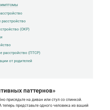
 симптомы
расстройство
е расстройство
стройство (ОКР)
хи
ойство
е расстройство (ПТСР)
ации от родителей
итивных паттернов»
бно присядьте на диван или стул со спинкой.
А теперь представьте одного человека из вашей