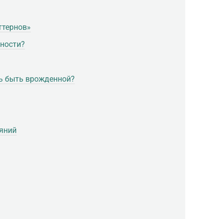
ттернов»
жности?
ь быть врожденной?
яний