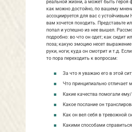
реальной жизни, а может быть героя 
как можно достойно, по вашему мнени
ассоциируется для вас с устойчивым 
вам хочется походить. Представьте и
попал и успешно из нее вышел. Рассм
подробно: во что он одет; как сидит ил
поза; какую эмоцию несет выражение 
руки, ноги; куда он смотрит и т.д. Ес
то пора переходить к вопросам:
За что я уважаю его в этой си
Что принципиально отличает м
Какие качества помогали ему/
Какое послание он транслиров
Как он вел себя в тревожной с
Какими способами справиться