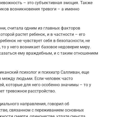
тревожность – это субъективная эмоция. Также
иков возникновения тревоги – а именно
рни, считала одним из главных факторов
оторой растет ребенок, и в частности – его
ебенок не чувствует себя в безопасности, не
то у него возникает базовое недоверие миру.
азаться ему враждебным, и с таким отношением
иканский психолог и психиатр Салливан, еще
 между людьми. Если человек часто
ей, которые для него особенно значимы – то у
ет тревожное расстройство.
иального направления, говорил об
встве, связанном с переживанием основных
ности смерти, одиночестве, утрате смысла