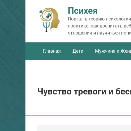
Перейти
Психея
к
контенту
Портал в теорию психологии
практике: как воспитать ре
отношения и научиться пон
Главная
Дети
Мужчина и Жен
Чувство тревоги и бе