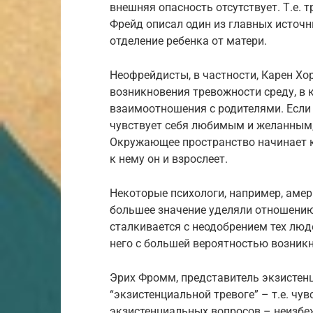
внешняя опасность отсутствует. Т.е. 
Фрейд описал один из главных источн
отделение ребенка от матери.
Неофрейдисты, в частности, Карен Хо
возникновения тревожности среду, в к
взаимоотношения с родителями. Если р
чувствует себя любимым и желанным, 
Окружающее пространство начинает к
к нему он и взрослеет.
Некоторые психологи, например, амер
большее значение уделяли отношению
сталкивается с неодобрением тех люд
него с большей вероятностью возникн
Эрих Фромм, представитель экзистенц
“экзистенциальной тревоге” – т.е. чу
экзистенциальных вопросов – неизбеж