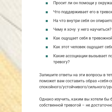
Просит ли он помощи у окружа
Что поддерживает его в трево
На что внутри себя он опирае
Чему я хочу у него научиться?
Как ощущает себя в тревожной
Как этот человек ощущает себ
Какие ассоциации вызывает по
тревогу?
Запишите ответы на эти вопросы в те
поможет вам составить образ «себя-с
спокойного/устойчивого/сильного/ура
Однако изучить, каким вы хотели бы 
собственной тревогой – не достаточн