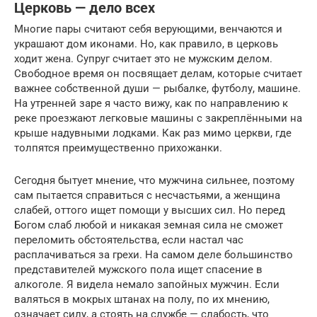
Церковь — дело всех
Многие пары считают себя верующими, венчаются и
украшают дом иконами. Но, как правило, в церковь
ходит жена. Супруг считает это не мужским делом.
Свободное время он посвящает делам, которые считает
важнее собственной души — рыбалке, футболу, машине.
На утренней заре я часто вижу, как по направлению к
реке проезжают легковые машины с закреплёнными на
крыше надувными лодками. Как раз мимо церкви, где
толпятся преимущественно прихожанки.
Сегодня бытует мнение, что мужчина сильнее, поэтому
сам пытается справиться с несчастьями, а женщина
слабей, оттого ищет помощи у высших сил. Но перед
Богом слаб любой и никакая земная сила не сможет
переломить обстоятельства, если настал час
расплачиваться за грехи. На самом деле большинство
представителей мужского пола ищет спасение в
алкоголе. Я видела немало запойных мужчин. Если
валяться в мокрых штанах на полу, по их мнению,
означает силу, а стоять на службе — слабость, что