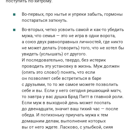
поступить по-хитрому.
Во-первых, про нытье и упреки забыть, гормоны
постараться заткнуть.
Во-вторых, четко усвоить самой и как-то убедить
мужа, что семья — это не игра в одни ворота,
а союз двух равноправных личностей, где никто
не может делать (говорить) того, что не хотел бы
увидеть (услышать) от другого.
И последовательно, твердо, без истерик
проводить эту установку в жизнь. Муж должен
(опять это слово!) понять, что если
он позволяет себе встретиться в баре
с друзьями, то то же самое можете позволить
себе и вы. Если у него сегодня решающий матч,
то завтра у вас душка Брэд Питт в главной роли.
Если муж в выходной день может поспать
до двенадцати, значит ваш тихий час — после
обеда. И потихоньку приучать мужа к тем
домашним делам, выполнение которых
вы от него ждете. Ласково, с улыбкой, сияя