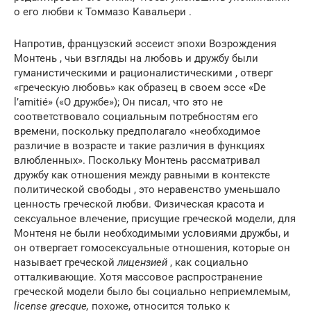
о его любви к Томмазо Кавальери .
Напротив, французский эссеист
эпохи Возрождения
Монтень , чьи взгляды на любовь и дружбу были
гуманистическими и рационалистическими , отверг
«греческую любовь» как образец в своем эссе «De
l’amitié» («О дружбе»); Он писал, что это не
соответствовало социальным потребностям его
времени, поскольку предполагало «необходимое
различие в возрасте и такие различия в функциях
влюбленных». Поскольку Монтень рассматривал
дружбу как отношения между равными в контексте
политической свободы , это неравенство уменьшало
ценность греческой любви. Физическая красота и
сексуальное влечение, присущие греческой модели, для
Монтеня не были необходимыми условиями дружбы, и
он отвергает гомосексуальные отношения, которые он
называет греческой
лицензией
, как социально
отталкивающие. Хотя массовое распространение
греческой модели было бы социально неприемлемым,
license grecque,
похоже, относится только к