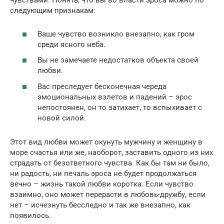
чувствами. Понять, что вы во власти эроса можно по
следующим признакам:
Ваше чувство возникло внезапно, как гром
среди ясного неба.
Вы не замечаете недостатков объекта своей
любви.
Вас преследует бесконечная череда
эмоциональных взлетов и падений – эрос
непостоянен, он то затихает, то вспыхивает с
новой силой.
Этот вид любви может окунуть мужчину и женщину в
море счастья или же, наоборот, заставить одного из них
страдать от безответного чувства. Как бы там ни было,
ни радость, ни печаль эроса не будет продолжаться
вечно – жизнь такой любви коротка. Если чувство
взаимно, оно может перерасти в любовь-дружбу, если
нет – исчезнуть бесследно и так же внезапно, как
появилось.