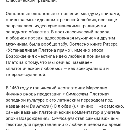
классической традиции.
Однополые однополые отношения между мужчинами,
описываемые идеалом «греческой любви», все чаще
запрещались
иудео-христианскими
традициями
западного общества. В постклассический период
любовная поэзия, адресованная мужчинами другим
мужчинам, была вообще табу. Согласно книге Ризера
«Устанавливая Платона прямо», именно эпоха
Возрождения сместила идею любви в понимании
Платона к тому, что мы сейчас называем
«платонической любовью» — как асексуальной и
гетеросексуальной.
В 1469 году итальянский неоплатоник Марсилио
Фичино вновь представил «
Симпозиум
Платона»
западной культуре с его латинским переводом под
названием
De Amore
(«О любви»). Фичино — «возможно,
самый важный платонический комментатор и учитель
эпохи Возрождения».
Симпозиум
стал самым важным
текстом для представлений о любви в целом во время