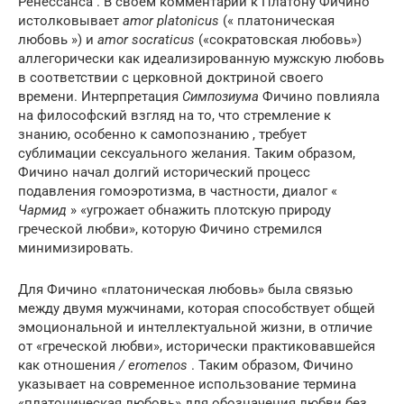
Ренессанса . В своем комментарии к Платону Фичино
истолковывает
amor platonicus
(« платоническая
любовь ») и
amor socraticus
(«сократовская любовь»)
аллегорически как идеализированную мужскую любовь
в соответствии с церковной доктриной своего
времени. Интерпретация
Симпозиума
Фичино повлияла
на философский взгляд на то, что стремление к
знанию, особенно к самопознанию , требует
сублимации сексуального желания. Таким образом,
Фичино начал долгий исторический процесс
подавления гомоэротизма, в частности, диалог «
Чармид
» «угрожает обнажить плотскую природу
греческой любви», которую Фичино стремился
минимизировать.
Для Фичино «платоническая любовь» была связью
между двумя мужчинами, которая способствует общей
эмоциональной и интеллектуальной жизни, в отличие
от «греческой любви», исторически практиковавшейся
как отношения
/ eromenos
. Таким образом, Фичино
указывает на современное использование термина
«платоническая любовь» для обозначения любви без