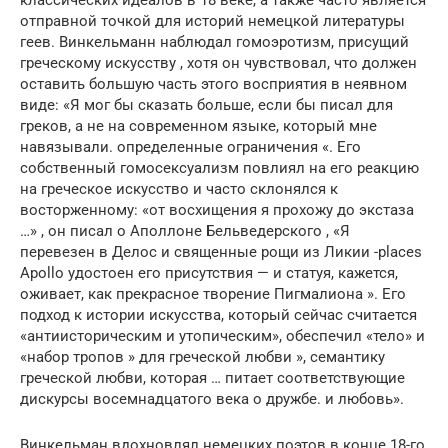
классических идеалов в 18 веке, а также часто является
отправной точкой для историй немецкой литературы
геев. Винкельманн наблюдал гомоэротизм, присущий
греческому искусству , хотя он чувствовал, что должен
оставить большую часть этого восприятия в неявном
виде: «Я мог бы сказать больше, если бы писал для
греков, а не на современном языке, который мне
навязывали. определенные ограничения «. Его
собственный гомосексуализм повлиял на его реакцию
на греческое искусство и часто склонялся к
восторженному: «от восхищения я прохожу до экстаза
…» , он писал о Аполлоне Бельведерского , «Я
перевезен в Делос и священные рощи из Ликии -places
Apollo удостоен его присутствия — и статуя, кажется,
оживает, как прекрасное творение Пигмалиона ». Его
подход к истории искусства, который сейчас считается
«антиисторическим и утопическим», обеспечил «тело» и
«набор тропов » для греческой любви », семантику
греческой любви, которая … питает соответствующие
дискурсы восемнадцатого века о дружбе. и любовь».
Винкельман вдохновлял немецких поэтов в конце 18-го