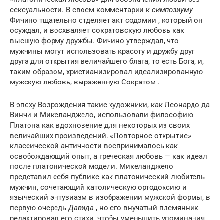
сексуальности. В своем комментарии к
симпозиуму
Фичино тщательно отделяет акт содомии , который он
осуждал, и восхваляет сократовскую любовь как
высшую форму дружбы. Фичино утверждал, что
мужчины могут использовать красоту и дружбу друг
друга для открытия величайшего блага, то есть Бога, и,
таким образом, христианизировал идеализированную
мужскую любовь, выраженную Сократом .
В эпоху Возрождения такие художники, как Леонардо да
Винчи и Микеланджело, использовали философию
Платона как вдохновение для некоторых из своих
величайших произведений. «Повторное открытие»
классической античности воспринималось как
освобождающий опыт, а греческая любовь — как идеал
после платонической модели. Микеланджело
представил себя публике как платонический любитель
мужчин, сочетающий католическую ортодоксию и
языческий энтузиазм в изображении мужской формы, в
первую очередь
Давида
, но его внучатый племянник
редактировал его стихи, чтобы уменьшить упоминания