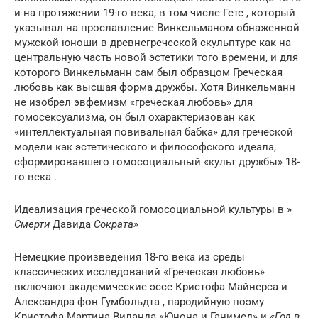
и на протяжении 19-го века, в том числе Гете , который
указывал на прославление Винкельманом обнаженной
мужской юноши в древнегреческой скульптуре как на
центральную часть новой эстетики того времени, и для
которого Винкельманн сам был образцом Греческая
любовь как высшая форма дружбы. Хотя Винкельманн
не изобрел эвфемизм «греческая любовь» для
гомосексуализма, он был охарактеризован как
«интеллектуальная повивальная бабка» для греческой
модели как эстетического и философского идеала,
сформировавшего гомосоциальный «культ дружбы» 18-
го века .
Идеализация греческой гомосоциальной культуры в »
Смерти
Давида
Сократа»
Немецкие произведения 18-го века из среды
классических исследований «Греческая любовь»
включают академические эссе Кристофа Майнерса и
Александра фон Гумбольдта , пародийную поэму
Кристофа Мартина Виланда «Юнона и Ганимед» и
«Год в