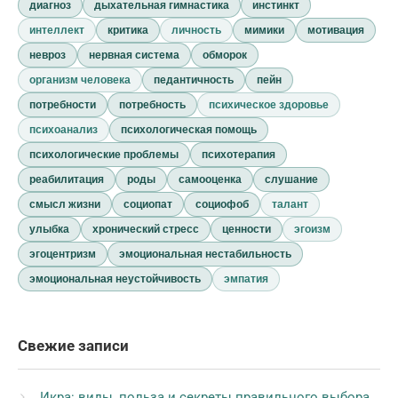
диагноз
дыхательная гимнастика
инстинкт
интеллект
критика
личность
мимики
мотивация
невроз
нервная система
обморок
организм человека
педантичность
пейн
потребности
потребность
психическое здоровье
психоанализ
психологическая помощь
психологические проблемы
психотерапия
реабилитация
роды
самооценка
слушание
смысл жизни
социопат
социофоб
талант
улыбка
хронический стресс
ценности
эгоизм
эгоцентризм
эмоциональная нестабильность
эмоциональная неустойчивость
эмпатия
Свежие записи
Икра: виды, польза и секреты правильного выбора