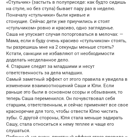
«Стульчик» (застыть в полуприседе: как будто сидишь
на стуле, но без стула) бывает пару раз в неделю.
Поначалу «стульчики» были кривые и
стонущие. Сейчас дети уже приучились и стоят
«стульчиком» ровно и красиво, одно загляденье.
Саша не упускает случая поторговаться в мелочах: —
Мама, если я буду очень красиво «стульчиком» стоять,
ты разрешишь мне на 2 секунды меньше стоять?
Кстати, санкции не избавляют от необходимости
доделать несделанное дело.
4. Старшие следят за младшими и несут
ответственность за дела младших.
Самый заметный эффект от этого правила я увидела в
изменении взаимоотношений Саши и Юли. Если
раньше это были в основном ссоры и обзывания, то
теперь Саша переменился. Он почувствовал себя
старшим, ответственным, и сейчас применяет все свое
красноречие для того, чтобы отвести Юлю чистить
зубы. С другой стороны, Юля стала меньше задирать
Сашу, стала относиться к нему теплее и чаще его
слушаться.
Побочный, но очень приятный эффект этого правила –