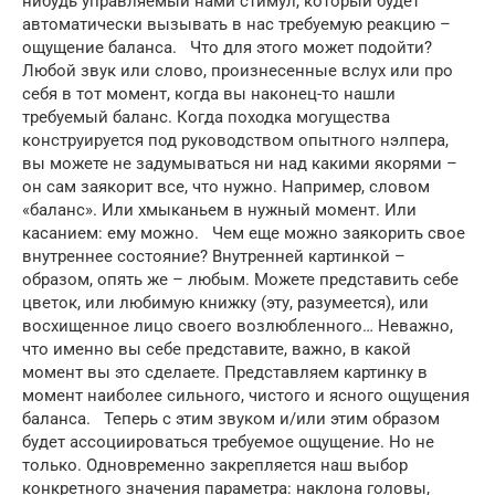
нибудь управляемый нами стимул, который будет
автоматически вызывать в нас требуемую реакцию –
ощущение баланса. Что для этого может подойти?
Любой звук или слово, произнесенные вслух или про
себя в тот момент, когда вы наконец-то нашли
требуемый баланс. Когда походка могущества
конструируется под руководством опытного нэлпера,
вы можете не задумываться ни над какими якорями –
он сам заякорит все, что нужно. Например, словом
«баланс». Или хмыканьем в нужный момент. Или
касанием: ему можно. Чем еще можно заякорить свое
внутреннее состояние? Внутренней картинкой –
образом, опять же – любым. Можете представить себе
цветок, или любимую книжку (эту, разумеется), или
восхищенное лицо своего возлюбленного… Неважно,
что именно вы себе представите, важно, в какой
момент вы это сделаете. Представляем картинку в
момент наиболее сильного, чистого и ясного ощущения
баланса. Теперь с этим звуком и/или этим образом
будет ассоциироваться требуемое ощущение. Но не
только. Одновременно закрепляется наш выбор
конкретного значения параметра: наклона головы,