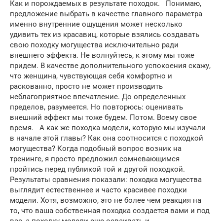
Как и порождаемых в результате походок. Понимаю,
предложение выбрать в качестве главного параметра
именно внутренние ощущения может несколько
удивить тех из красавиц, которые взялись создавать
свою походку могущества исключительно ради
внешнего эффекта. Не волнуйтесь, к этому мы тоже
придем. В качестве дополнительного успокоения скажу,
что женщина, чувствующая себя комфортно и
раскованно, просто не может производить
неблагоприятное впечатление. До определенных
пределов, разумеется. Но повторюсь: оценивать
внешний эффект мы тоже будем. Потом. Всему свое
время. А как же походка модели, которую мы изучали
в начале этой главы? Как она соотносится с походкой
могущества? Когда подобный вопрос возник на
тренинге, я просто предложил сомневающимся
пройтись перед публикой той и другой походкой.
Результаты сравнения показали: походка могущества
выглядит естественнее и часто красивее походки
модели. Хотя, возможно, это не более чем реакция на
то, что ваша собственная походка создается вами и под
вас, а походку модели еще осваивать и