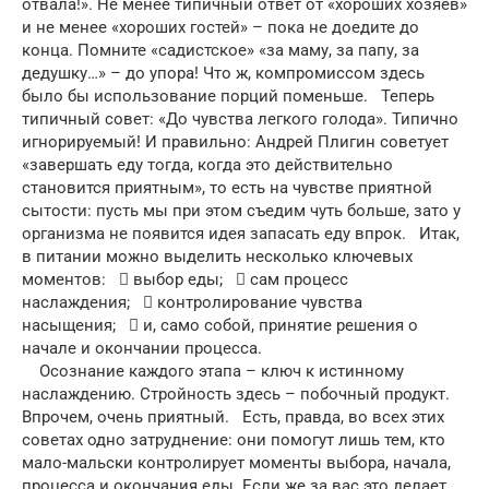
отвала!». Не менее типичный ответ от «хороших хозяев»
и не менее «хороших гостей» – пока не доедите до
конца. Помните «садистское» «за маму, за папу, за
дедушку…» – до упора! Что ж, компромиссом здесь
было бы использование порций поменьше. Теперь
типичный совет: «До чувства легкого голода». Типично
игнорируемый! И правильно: Андрей Плигин советует
«завершать еду тогда, когда это действительно
становится приятным», то есть на чувстве приятной
сытости: пусть мы при этом съедим чуть больше, зато у
организма не появится идея запасать еду впрок. Итак,
в питании можно выделить несколько ключевых
моментов:  выбор еды;  сам процесс
наслаждения;  контролирование чувства
насыщения;  и, само собой, принятие решения о
начале и окончании процесса.
Осознание каждого этапа – ключ к истинному
наслаждению. Стройность здесь – побочный продукт.
Впрочем, очень приятный. Есть, правда, во всех этих
советах одно затруднение: они помогут лишь тем, кто
мало-мальски контролирует моменты выбора, начала,
процесса и окончания еды. Если же за вас это делает