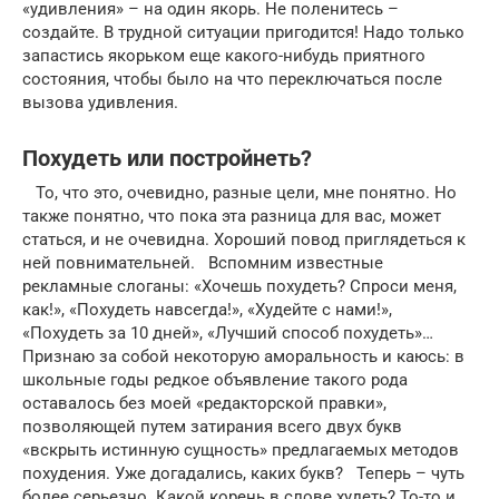
«удивления» – на один якорь. Не поленитесь –
создайте. В трудной ситуации пригодится! Надо только
запастись якорьком еще какого-нибудь приятного
состояния, чтобы было на что переключаться после
вызова удивления.
Похудеть или постройнеть?
То, что это, очевидно, разные цели, мне понятно. Но
также понятно, что пока эта разница для вас, может
статься, и не очевидна. Хороший повод приглядеться к
ней повнимательней. Вспомним известные
рекламные слоганы: «Хочешь похудеть? Спроси меня,
как!», «Похудеть навсегда!», «Худейте с нами!»,
«Похудеть за 10 дней», «Лучший способ похудеть»…
Признаю за собой некоторую аморальность и каюсь: в
школьные годы редкое объявление такого рода
оставалось без моей «редакторской правки»,
позволяющей путем затирания всего двух букв
«вскрыть истинную сущность» предлагаемых методов
похудения. Уже догадались, каких букв? Теперь – чуть
более серьезно. Какой корень в слове худеть? То-то и