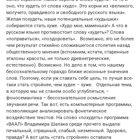
оно, что худеть от слова «худо». Это корни из «великого,
могучего, правдивого и свободного русского языка».
Желая похудеть, наши потенциальные «худышки»
собираются стать хуже. «Худо мне, маменька!» А что в
русском языке противостоит слову «худеть»? Слова
«поправиться», «поздороветь». Возможно, это не более
чем результат стихийно сложившегося столетия назад
общественного мнения (вспомним, кстати, старинные
эталоны красоты, не только древнегреческие,
естественно). Возможно. Но дело в том, что нашему
бессознательному гораздо ближе исконные значения
слов. Поэтому, если уж ставить себе цель, то лучше все-
таки стать стройнее, чем худее – хуже. Отдельная тема,
в которую мы не станем особо углубляться, –
фоносемантика – бессознательное осмысление
звучания речи. Так вот, есть компьютерные программы,
позволяющие анализировать фонетическое
воздействие текстов. На слово «похудеть» программа
«ВААЛ» Владимира Шалака среди прочего выдала:
печальный, страшный, слабый, низменный. Здорово,
правда? А вот цель «стать стройнее» оставила