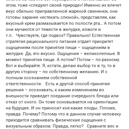
этом, тоже «следуют своей природе»! Именно их влечет
вкус обильно приправленной жареной свининки, они
готовы заранее «истекать слюной», представляя, как
вкусный крем размазывается по полости рта… А потом
они мучаются от тяжести в желудке, изжоги и
т.п. Чувствуете, где подвох? Правильно! Естественная
стратегия рационального питания отдает приоритет
ощущениям после принятия пищи – ощущениям в
желудке. Да, это вкусно. Ощущения – великолепные. В
момент принятия пищи. А потом? Потом – по-разному.
Вот и выбирайте. Я, кстати, делаю выбор то в ту, то в
другую сторону – по собственному желанию. И с
полным осознанием собственной
ответственности. Есть и другой способ принятия
решения – осознавать, к каким изменениям во
внешности приведет поедание очередного блюда или
отказ от оного. Он тоже основывается на ориентации
на будущее. И он приносит кое-какие плоды. Плохие,
правда. Почему? Потому что в данном случае человеку
приходится сравнивать физические ощущения с
визуальным образом. Правда, легко? Сравните вес и