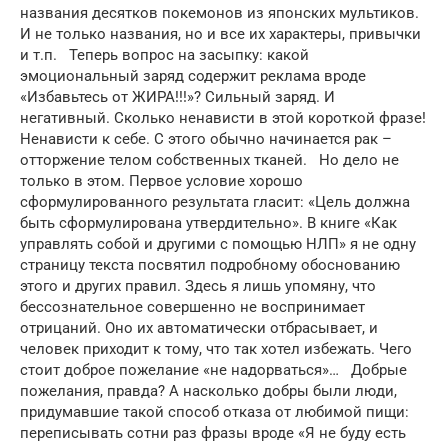
названия десятков покемонов из японских мультиков.
И не только названия, но и все их характеры, привычки
и т.п. Теперь вопрос на засыпку: какой
эмоциональный заряд содержит реклама вроде
«Избавьтесь от ЖИРА!!!»? Сильный заряд. И
негативный. Сколько ненависти в этой короткой фразе!
Ненависти к себе. С этого обычно начинается рак –
отторжение телом собственных тканей. Но дело не
только в этом. Первое условие хорошо
сформулированного результата гласит: «Цель должна
быть сформулирована утвердительно». В книге «Как
управлять собой и другими с помощью НЛП» я не одну
страницу текста посвятил подробному обоснованию
этого и других правил. Здесь я лишь упомяну, что
бессознательное совершенно не воспринимает
отрицаний. Оно их автоматически отбрасывает, и
человек приходит к тому, что так хотел избежать. Чего
стоит доброе пожелание «не надорваться»… Добрые
пожелания, правда? А насколько добры были люди,
придумавшие такой способ отказа от любимой пищи:
переписывать сотни раз фразы вроде «Я не буду есть