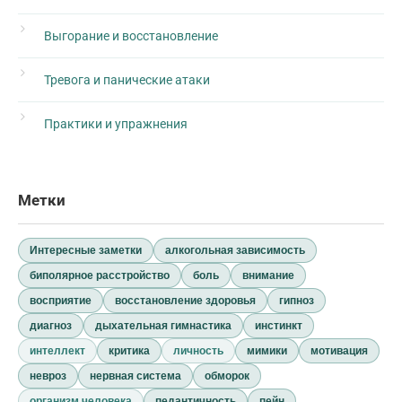
Выгорание и восстановление
Тревога и панические атаки
Практики и упражнения
Метки
Интересные заметки
алкогольная зависимость
биполярное расстройство
боль
внимание
восприятие
восстановление здоровья
гипноз
диагноз
дыхательная гимнастика
инстинкт
интеллект
критика
личность
мимики
мотивация
невроз
нервная система
обморок
организм человека
педантичность
пейн