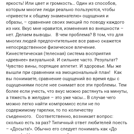
яркость! Или цвет и громкость… Один из способов,
которым многие люди реально пользуются, чтобы
«привести к общему знаменателю» ощущения и
образы, – сравнение своих эмоций по поводу каждого
из них. Вкус мне нравится, изменения во внешности –
нет. Делаем выводы. В чем проблема? В том, что для
многих людей предпочтительнее все равно окажется
непосредственное физическое влечение.
Кинестетическая (телесная) система восприятия
«древнее» визуальной. И сильнее часто. Результат?
Чувство вины, портящее аппетит. И здоровье. Мы же
вышли при сравнении на эмоциональный план! Как
вы понимаете, сравнение ощущений во время еды с
ощущениями после нее снимает все эти проблемы. Тем
более если учесть, что вкус можно растянуть на минуты,
а тяжесть в желудке – это уже часы… В случае чего
можно легко найти компромисс если не по
содержимому тарелки, то по количеству
съеденного. Соответственно, возникает вопрос:
сколько есть за раз? Типичный ответ любителей поесть
– «Досыта!». Обычно его следует понимать как «До