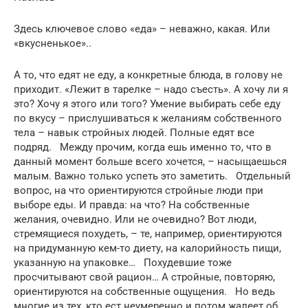
Здесь ключевое слово «еда» – неважно, какая. Или
«вкусненькое»..
А то, что едят не еду, а конкретные блюда, в голову не
приходит. «Лежит в тарелке – надо съесть». А хочу ли я
это? Хочу я этого или того? Умение выбирать себе еду
по вкусу – прислушиваться к желаниям собственного
тела – навык стройных людей. Полные едят все
подряд. Между прочим, когда ешь именно то, что в
данный момент больше всего хочется, – насыщаешься
малым. Важно только успеть это заметить. Отдельный
вопрос, на что ориентируются стройные люди при
выборе еды. И правда: на что? На собственные
желания, очевидно. Или не очевидно? Вот люди,
стремящиеся похудеть, – те, например, ориентируются
на придуманную кем-то диету, на калорийность пищи,
указанную на упаковке… Похудевшие тоже
просчитывают свой рацион… А стройные, повторяю,
ориентируются на собственные ощущения. Но ведь
многие из тех, кто ест неумеренно и потом жалеет об