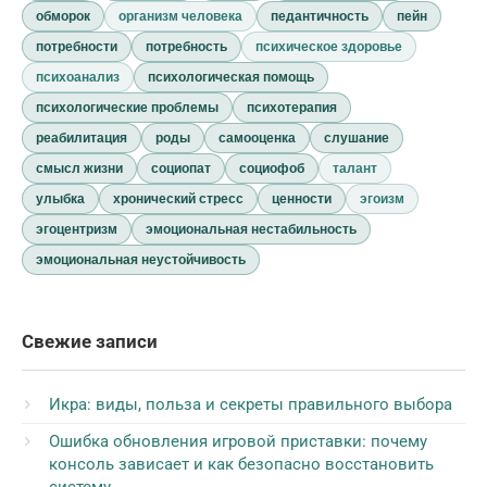
обморок
организм человека
педантичность
пейн
потребности
потребность
психическое здоровье
психоанализ
психологическая помощь
психологические проблемы
психотерапия
реабилитация
роды
самооценка
слушание
смысл жизни
социопат
социофоб
талант
улыбка
хронический стресс
ценности
эгоизм
эгоцентризм
эмоциональная нестабильность
эмоциональная неустойчивость
Свежие записи
Икра: виды, польза и секреты правильного выбора
Ошибка обновления игровой приставки: почему
консоль зависает и как безопасно восстановить
систему