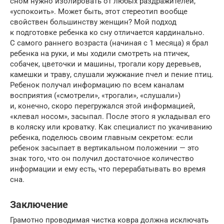
сном нужно изолировать от любых раздражителей,
«успокоить». Может быть, этот стереотип вообще
свойствен большинству женщин? Мой подход
к подготовке ребенка ко сну отличается кардинально.
С самого раннего возраста (начиная с 1 месяца) я брал
ребенка на руки, и мы ходили смотреть на птичек,
собачек, цветочки и машины, трогали кору деревьев,
камешки и траву, слушали жужжание пчел и пение птиц.
Ребенок получал информацию по всем каналам
восприятия («смотрели», «трогали», «слушали»)
и, конечно, скоро перегружался этой информацией,
«клевал носом», засыпал. После этого я укладывал его
в коляску или кроватку. Как специалист по укачиванию
ребенка, поделюсь своим главным секретом: если
ребенок засыпает в вертикальном положении — это
знак того, что он получил достаточное количество
информации и ему есть, что перерабатывать во время
сна.
Заключение
Грамотно проводимая чистка ковра должна исключать