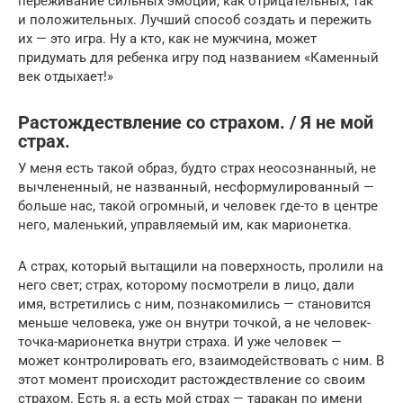
переживание сильных эмоций, как отрицательных, так
и положительных. Лучший способ создать и пережить
их — это игра. Ну а кто, как не мужчина, может
придумать для ребенка игру под названием «Каменный
век отдыхает!»
Растождествление со страхом. / Я не мой
страх.
У меня есть такой образ, будто страх неосознанный, не
вычлененный, не названный, несформулированный —
больше нас, такой огромный, и человек где-то в центре
него, маленький, управляемый им, как марионетка.
А страх, который вытащили на поверхность, пролили на
него свет; страх, которому посмотрели в лицо, дали
имя, встретились с ним, познакомились — становится
меньше человека, уже он внутри точкой, а не человек-
точка-марионетка внутри страха. И уже человек —
может контролировать его, взаимодействовать с ним. В
этот момент происходит растождествление со своим
страхом. Есть я, а есть мой страх — таракан по имени