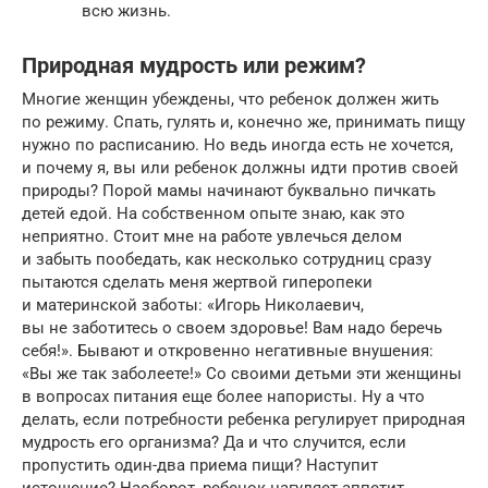
всю жизнь.
Природная мудрость или режим?
Многие женщин убеждены, что ребенок должен жить
по режиму. Спать, гулять и, конечно же, принимать пищу
нужно по расписанию. Но ведь иногда есть не хочется,
и почему я, вы или ребенок должны идти против своей
природы? Порой мамы начинают буквально пичкать
детей едой. На собственном опыте знаю, как это
неприятно. Стоит мне на работе увлечься делом
и забыть пообедать, как несколько сотрудниц сразу
пытаются сделать меня жертвой гиперопеки
и материнской заботы: «Игорь Николаевич,
вы не заботитесь о своем здоровье! Вам надо беречь
себя!». Бывают и откровенно негативные внушения:
«Вы же так заболеете!» Со своими детьми эти женщины
в вопросах питания еще более напористы. Ну а что
делать, если потребности ребенка регулирует природная
мудрость его организма? Да и что случится, если
пропустить один-два приема пищи? Наступит
истощение? Наоборот, ребенок нагуляет аппетит