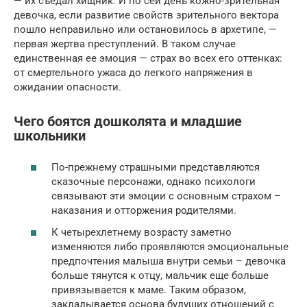
— их съедал хищник. И по сей день кожно-зрительная
девочка, если развитие свойств зрительного вектора
пошло неправильно или остановилось в архетипе, —
первая жертва преступлений. В таком случае
единственная ее эмоция — страх во всех его оттенках:
от смертельного ужаса до легкого напряжения в
ожидании опасности.
Чего боятся дошколята и младшие
школьники
По-прежнему страшными представляются
сказочные персонажи, однако психологи
связывают эти эмоции с основным страхом –
наказания и отторжения родителями.
К четырехлетнему возрасту заметно
изменяются либо проявляются эмоциональные
предпочтения малыша внутри семьи – девочка
больше тянутся к отцу, мальчик еще больше
привязывается к маме. Таким образом,
закладывается основа будущих отношений с