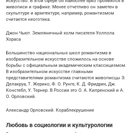
искусство. В этой сфере он наиболее ярко проявился в
живописи и графике. Менее отчетливо он заметен в
скульптуре и архитектуре, например, романтизмом
считается неоготика.
Джон Чьют. Земляничный холм писателя Уолпола
Хораса
Большинство национальных школ романтизма в
изобразительном искусстве сложилось на основе
борьбы с официальным академическим классицизмом.
В изобразительном искусстве главными
представителями романтизма считаются живописцы Э.
Делакруа, Т. Жерико, Ф. О. Рунге, К. Д. Фридрих, Дж.
Констебл, У. Тернер. В России это О. А. Кипренский и А.
О. Орловский.
Александр Орловский. Кораблекрушение
Любовь в социологии и культурологии