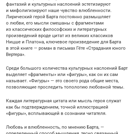
фантазий и культурных наслоений эстетизируют
и мифолигизируют наше чувство влюбленности.
Лирический герой Барта постоянно размышляет
о любви, его мысли смешаны с фрагментами
из классических философских и литературных
произведений вроде цитат из великих классиков
Ницше и Платона, ключевое произведение для Барта
в этой книге — роман в письмах Гёте «Страдания юного
Вертера».
Среди большого количества культурных наслоений Барт
выделяет «фрагменты» или «фигуры», как он их сам
называет. «Фигуры» — это своего рода общие места,
позволяющие проследить топологию любовной темы.
Каждая литературная цитата или мысль героя служат
как бы подтверждением, точной иллюстрацией
«фигуры», всплывающей в сознании читателя.
Любовь и влюбленность, по мнению Барта, —
определенный способ мышления, тесно связанный