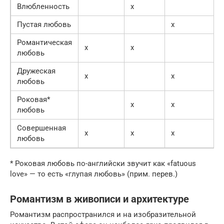
Влюбленность
х
Пустая любовь
х
Романтическая
х
х
любовь
Дружеская
х
х
любовь
Роковая*
х
х
любовь
Совершенная
х
х
х
любовь
* Роковая любовь по-английски звучит как «fatuous
love» — то есть «глупая любовь» (прим. перев.)
Романтизм в живописи и архитектуре
Романтизм распространился и на изобразительной