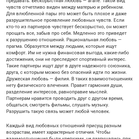
предавать. Бескорыстная любовь — агапе. Такой вид
чувств отчетливо виден между матерью и ребенком.
Для влюбленной пары это может быть плохое и даже
разрушительное проявление любовных чувств. Если
кто-то из партнеров чувствует бескорыстно, он может
прощать все, забыв про себя. Медленно это приведет
к разрушению отношений. Рациональная любовь —
прагма. Образуется между людьми, которые ищут
комфорт. Им не нужна финансовая выгода, какие-либо
достижения, они не преследуют спортивный интерес.
Такие партнеры ищут друг в друге надежного союзника,
друга, с которым можно без опасений идти по жизни.
Дружеская любовь — филия. В таких взаимоотношениях
нету физического влечения. Правит гармония души,
разделение интересов, равноправие мыслей.
Партнерам нравится проводить друг с другом время,
общаться, смотреть фильмы, слушать музыку.
Разрушить такую связь может любой человек.
Каждый вид любовных отношений присущ разным
возрастам, имеет характерные отличия. Чтобы
взаимоотношения были крепкими, не разрушались при