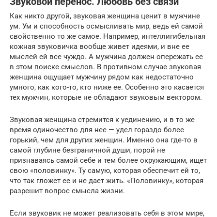
Звуковой перенос. Любовь без связи
Как никто другой, звуковая женщина ценит в мужчине
ум. Ум и способность осмысливать мир, ведь ей самой
свойственно то же самое. Например, интеллигибельная
кожная звуковичка вообще живет идеями, и вне ее
мыслей ей все чуждо. А мужчина должен опережать ее
в этом поиске смыслов. В противном случае звуковая
женщина ощущает мужчину рядом как недостаточно
умного, как кого-то, кто ниже ее. Особенно это касается
тех мужчин, которые не обладают звуковым вектором.
Звуковая женщина стремится к уединению, и в то же
время одиночество для нее — удел гораздо более
горький, чем для других женщин. Именно она где-то в
самой глубине безграничной души, порой не
признаваясь самой себе и тем более окружающим, ищет
свою «половинку». Ту самую, которая обеспечит ей то,
что так гложет ее и не дает жить. «Половинку», которая
разрешит вопрос смысла жизни.
Если звуковик не может реализовать себя в этом мире,