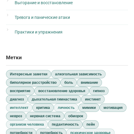
Выгорание и восстановление
Тревога и панические атаки
Практики и упражнения
Метки
Интересные заметки
алкогольная зависимость
биполярное расстройство
боль
внимание
восприятие
восстановление здоровья
гипноз
диагноз
дыхательная гимнастика
инстинкт
интеллект
критика
личность
мимики
мотивация
невроз
нервная система
обморок
организм человека
педантичность
пейн
потребности
потребность
психическое здоровье