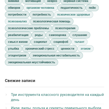
мимики
мотивация
невроз
нервная система
обморок
организм человека
педантичность
пейн
потребности
потребность
психическое здоровье
психоанализ
психологическая помощь
психологические проблемы
психотерапия
реабилитация
роды
самооценка
слушание
смысл жизни
социопат
социофоб
талант
улыбка
хронический стресс
ценности
эгоизм
эгоцентризм
эмоциональная нестабильность
эмоциональная неустойчивость
Свежие записи
Три инструмента классного руководителя на каждый
день
Икра: виды, польза и секреты правильного выбора