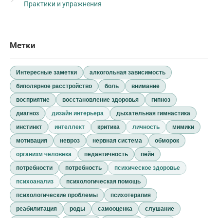
Практики и упражнения
Метки
Интересные заметки
алкогольная зависимость
биполярное расстройство
боль
внимание
восприятие
восстановление здоровья
гипноз
диагноз
дизайн интерьера
дыхательная гимнастика
инстинкт
интеллект
критика
личность
мимики
мотивация
невроз
нервная система
обморок
организм человека
педантичность
пейн
потребности
потребность
психическое здоровье
психоанализ
психологическая помощь
психологические проблемы
психотерапия
реабилитация
роды
самооценка
слушание