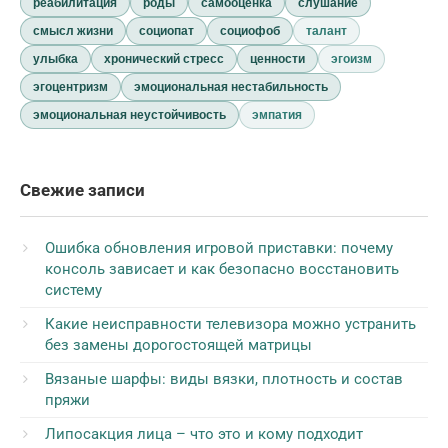
реабилитация
роды
самооценка
слушание
смысл жизни
социопат
социофоб
талант
улыбка
хронический стресс
ценности
эгоизм
эгоцентризм
эмоциональная нестабильность
эмоциональная неустойчивость
эмпатия
Свежие записи
Ошибка обновления игровой приставки: почему
консоль зависает и как безопасно восстановить
систему
Какие неисправности телевизора можно устранить
без замены дорогостоящей матрицы
Вязаные шарфы: виды вязки, плотность и состав
пряжи
Липосакция лица – что это и кому подходит