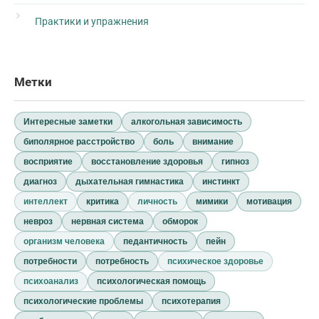
Практики и упражнения
Метки
Интересные заметки
алкогольная зависимость
биполярное расстройство
боль
внимание
восприятие
восстановление здоровья
гипноз
диагноз
дыхательная гимнастика
инстинкт
интеллект
критика
личность
мимики
мотивация
невроз
нервная система
обморок
организм человека
педантичность
пейн
потребности
потребность
психическое здоровье
психоанализ
психологическая помощь
психологические проблемы
психотерапия