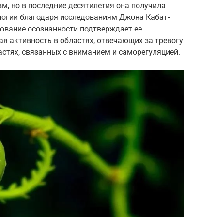
зм, но в последние десятилетия она получила
логии благодаря исследованиям Джона Кабат-
нование осознанности подтверждает ее
ая активность в областях, отвечающих за тревогу
ластях, связанных с вниманием и саморегуляцией.