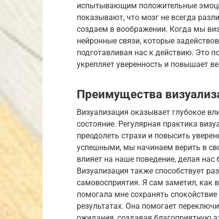
испытывающим положительные эмоции
показывают, что мозг не всегда разл
создаем в воображении. Когда мы виз
нейронные связи, которые задейство
подготавливая нас к действию. Это п
укрепляет уверенность и повышает ве
Преимущества визуализ
Визуализация оказывает глубокое вл
состояние. Регулярная практика визу
преодолеть страхи и повысить уверен
успешными, мы начинаем верить в сво
влияет на наше поведение, делая нас
Визуализация также способствует р
самовосприятия. Я сам заметил, как
помогала мне сохранять спокойствие 
результатах. Она помогает переключи
ожидания, создавая благоприятную а