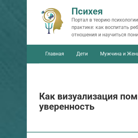
Перейти
Психея
к
контенту
Портал в теорию психологии
практике: как воспитать ре
отношения и научиться пон
Главная
Дети
Мужчина и Жен
Как визуализация по
уверенность