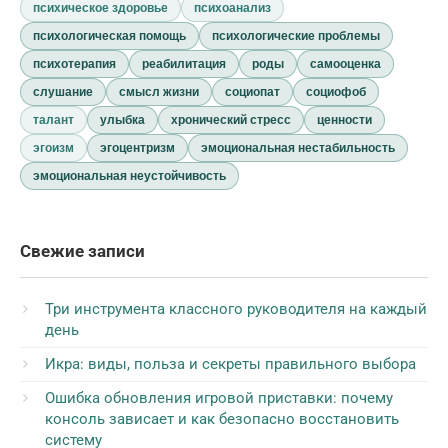
психическое здоровье
психоанализ
психологическая помощь
психологические проблемы
психотерапия
реабилитация
роды
самооценка
слушание
смысл жизни
социопат
социофоб
талант
улыбка
хронический стресс
ценности
эгоизм
эгоцентризм
эмоциональная нестабильность
эмоциональная неустойчивость
Свежие записи
Три инструмента классного руководителя на каждый
день
Икра: виды, польза и секреты правильного выбора
Ошибка обновления игровой приставки: почему
консоль зависает и как безопасно восстановить
систему