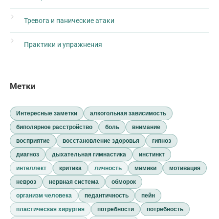
Тревога и панические атаки
Практики и упражнения
Метки
Интересные заметки
алкогольная зависимость
биполярное расстройство
боль
внимание
восприятие
восстановление здоровья
гипноз
диагноз
дыхательная гимнастика
инстинкт
интеллект
критика
личность
мимики
мотивация
невроз
нервная система
обморок
организм человека
педантичность
пейн
пластическая хирургия
потребности
потребность