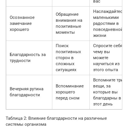
вас
Наслаждайтесь
Обращение
Осознанное
маленькими
внимания на
замечание
радостями в
позитивные
хорошего
повседневной
моменты
жизни
Поиск
Спросите себя,
позитивных
чему вы
Благодарность за
сторон в
можете
трудности
сложных
научиться из
ситуациях
этого опыта
Вспомните три
Вспоминание
вещи, за
Вечерняя рутина
хорошего
которые вы
благодарности
перед сном
благодарны в
этот день
Таблица 2: Влияние благодарности на различные
системы организма