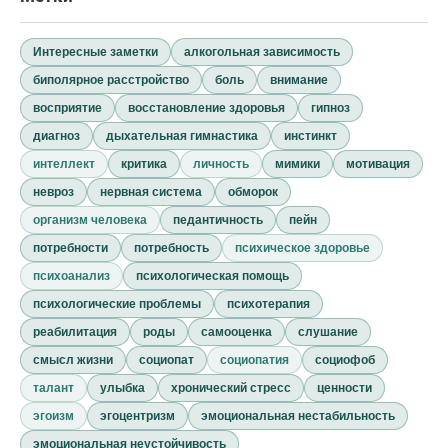
Интересные заметки
алкогольная зависимость
биполярное расстройство
боль
внимание
восприятие
восстановление здоровья
гипноз
диагноз
дыхательная гимнастика
инстинкт
интеллект
критика
личность
мимики
мотивация
невроз
нервная система
обморок
организм человека
педантичность
пейн
потребности
потребность
психическое здоровье
психоанализ
психологическая помощь
психологические проблемы
психотерапия
реабилитация
роды
самооценка
слушание
смысл жизни
социопат
социопатия
социофоб
талант
улыбка
хронический стресс
ценности
эгоизм
эгоцентризм
эмоциональная нестабильность
эмоциональная неустойчивость