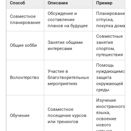
Способ
Описание
Пример
Обсуждение и
Планирование
Совместное
составление
отпуска,
планирование
планов на будущее
покупка дома
Совместные
Занятие общими
занятия
Общие хобби
интересами
спортом,
путешествия
Помощь
Участие в
нуждающимся,
Волонтерство
благотворительных
защита
мероприятиях
окружающей
среды
Изучение
иностранного
Совместное
языка,
Обучение
посещение курсов
освоение
или тренингов
нового
навыка