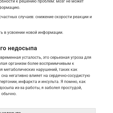
обности к решению проблем: мозг не может
формацию.
счастных случаев: снижение скорости реакции и
ь в усвоении новой информации.
ого недосыпа
временная усталость, это серьезная угроза для
делая организм более восприимчивым к
я метаболических нарушений, таких как
к сна негативно влияет на сердечно-сосудистую
пертонии, инфаркта и инсульта. Я помню, как
досыпа из-за работы, я заболел простудой,
 обычно.