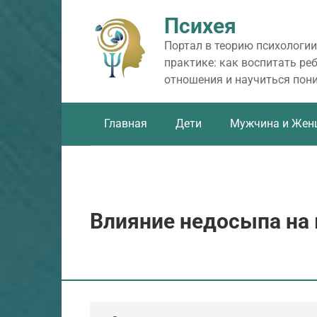
Перейти
Психея
к
контенту
Портал в теорию психологии
практике: как воспитать ре
отношения и научиться пон
Главная
Дети
Мужчина и Жен
Влияние недосыпа на 