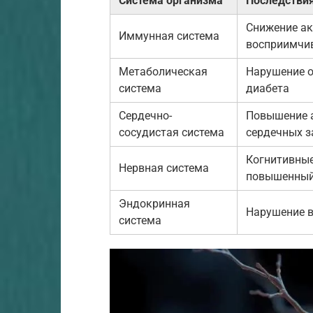
Система организма
Последстви
Снижение ак
Иммунная система
восприимчи
Метаболическая
Нарушение о
система
диабета
Сердечно-
Повышение а
сосудистая система
сердечных з
Когнитивные
Нервная система
повышенный
Эндокринная
Нарушение в
система