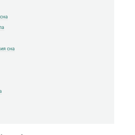
 сна
па
ия сна
а