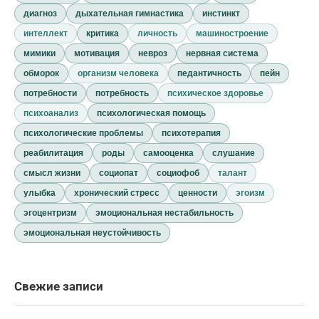
диагноз
дыхательная гимнастика
инстинкт
интеллект
критика
личность
машиностроение
мимики
мотивация
невроз
нервная система
обморок
организм человека
педантичность
пейн
потребности
потребность
психическое здоровье
психоанализ
психологическая помощь
психологические проблемы
психотерапия
реабилитация
роды
самооценка
слушание
смысл жизни
социопат
социофоб
талант
улыбка
хронический стресс
ценности
эгоизм
эгоцентризм
эмоциональная нестабильность
эмоциональная неустойчивость
Свежие записи