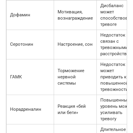
Дисбаланс
Мотивация,
может
Дофамин
вознаграждение
способствоват
тревоге
Недостаток
связан с
Серотонин
Настроение, сон
тревожными
расстройствам
Недостаток
Торможение
может
ГАМК
нервной
приводить к
системы
повышенной
тревожности
Повышенный
Реакция «бей
уровень может
Норадреналин
или беги»
усиливать
тревогу
Длительное