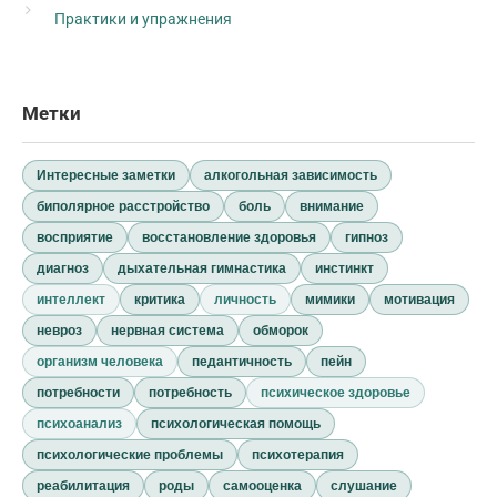
Практики и упражнения
Метки
Интересные заметки
алкогольная зависимость
биполярное расстройство
боль
внимание
восприятие
восстановление здоровья
гипноз
диагноз
дыхательная гимнастика
инстинкт
интеллект
критика
личность
мимики
мотивация
невроз
нервная система
обморок
организм человека
педантичность
пейн
потребности
потребность
психическое здоровье
психоанализ
психологическая помощь
психологические проблемы
психотерапия
реабилитация
роды
самооценка
слушание