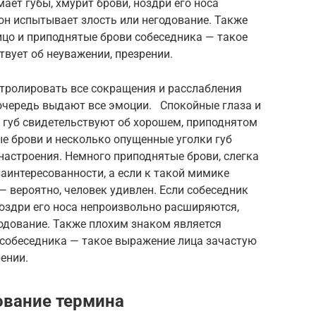
ает губы, хмурит брови, ноздри его носа
он испытывает злость или негодование. Также
ицо и приподнятые брови собеседника — такое
твует об неуважении, презрении.
нтролировать все сокращения и расслабления
очередь выдают все эмоции. Спокойные глаза и
 губ свидетельствуют об хорошем, приподнятом
ые брови и несколько опущенные уголки губ
настроения. Немного приподнятые брови, слегка
аинтересованности, а если к такой мимике
 вероятно, человек удивлен. Если собеседник
ноздри его носа непроизвольно расширяются,
годование. Также плохим знаком является
 собеседника — такое выражение лица зачастую
рении.
ование термина