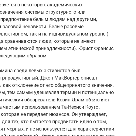
зуется в некоторых академических
означения системы структурного или
 предпочтение
белым людям над другими,
я расовой ненависти. Белые расовые
лективном, так и на индивидуальном уровне (
а сравниваются люди, которые не имеют
ием этнической принадлежности). Юрист Фрэнсис
 следующим образом:
рмина среди левых активистов был
нтрпродуктивный. Джон МакВортер описал
 как отклонение от его общепринятого значения,
мы, тем самым удешевляя термин и потенциально
итический обозреватель Кевин Драм объясняет
 частым использованием Та-Нехиси Коутс ,
 которая не передает нюансов. Он утверждает,
 для тех, кто пытается продвигать идею о том,
ят черных, и не используется для характеристики