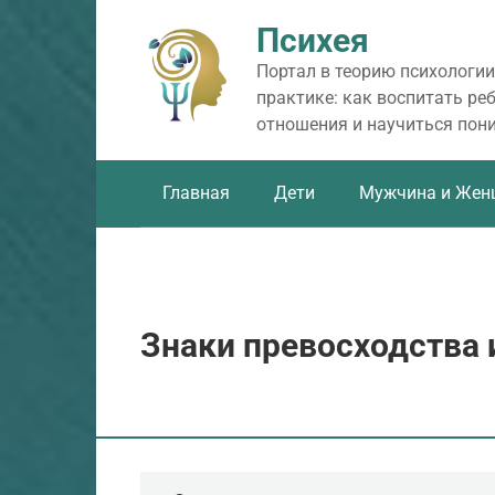
Перейти
Психея
к
контенту
Портал в теорию психологии
практике: как воспитать ре
отношения и научиться пон
Главная
Дети
Мужчина и Жен
Знаки превосходства 