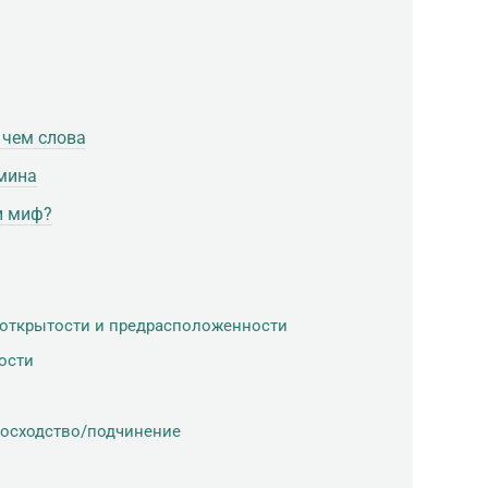
 чем слова
мина
и миф?
 открытости и предрасположенности
ости
осходство/подчинение