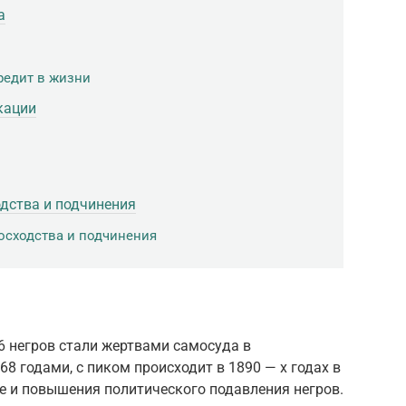
а
редит в жизни
кации
дства и подчинения
осходства и подчинения
46 негров стали жертвами самосуда в
8 годами, с пиком происходит в 1890 — х годах в
е и повышения политического подавления негров.