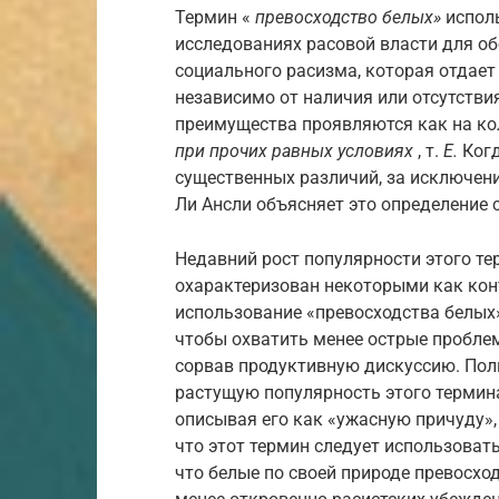
Термин «
превосходство белых»
исполь
исследованиях расовой власти для об
социального расизма, которая
отдает
независимо от наличия или отсутстви
преимущества проявляются как на кол
при прочих равных условиях
, т.
Е.
Когд
существенных различий, за исключен
Ли Ансли объясняет это определение
Недавний рост популярности этого те
охарактеризован некоторыми как ко
использование «превосходства белых»
чтобы охватить менее острые пробле
сорвав продуктивную дискуссию. Пол
растущую популярность этого термина
описывая его как «ужасную причуду»,
что этот термин следует использовать
что белые по своей природе превосход