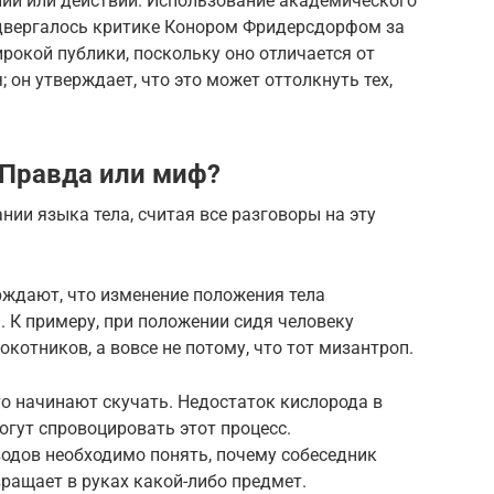
ний или действий. Использование академического
двергалось критике Конором Фридерсдорфом за
ирокой публики, поскольку оно отличается от
 он утверждает, что это может оттолкнуть тех,
 Правда или миф?
ии языка тела, считая все разговоры на эту
рждают, что изменение положения тела
 К примеру, при положении сидя человеку
окотников, а вовсе не потому, что тот мизантроп.
то начинают скучать. Недостаток кислорода в
огут спровоцировать этот процесс.
одов необходимо понять, почему собеседник
ращает в руках какой-либо предмет.