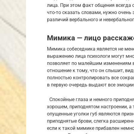
лица. При этом факт общения всегда 
что-то сказать словами, нужно очень 
различий вербального и невербально
Мимика — лицо расскаже
Мимика собеседника является не мене
выражению лица психологи могут мно
позволяет по малейшим изменениям в
отношение к тому, что он слышит, вид
полностью контролировать все сокра
в первую очередь выдают все эмоции
Спокойные глаза и немного приподня
хорошем, приподнятом настроении, а 
опущенные уголки губ являются призн
приподнятые брови, слегка расширенн
если к такой мимике прибавлен немно