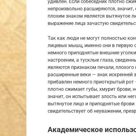
удивлен. Если собеседник плотно сжим
непроизвольно расширяются, значит, 
плохим знаком является вытянутое л
выражение лица зачастую свидетельс
Так как люди не могут полностью ко
лицевых мышц, именно они в первую 
немного приподнятые внешние уголки
настроении, а тусклые глаза, сведенн
являются признаком печали, плохого 
расширенные веки — знак искренней з
прибавлен немного приоткрытый рот —
плотно сжимает губы, хмурит брови, 
значит, он испытывает злость или не
вытянутое лицо и приподнятые брови
свидетельствует об неуважении, през
Академическое использ