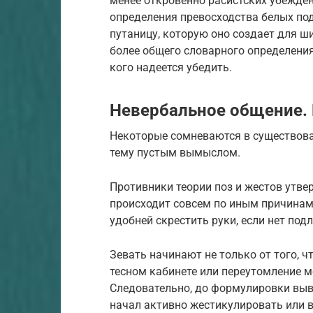
менее откровенно расистских убежде
определения превосходства белых по
путаницу, которую оно создает для ш
более общего словарного определения;
кого надеется убедить.
Невербальное общение.
Некоторые сомневаются в существован
тему пустым вымыслом.
Противники теории поз и жестов утве
происходит совсем по иным причинам.
удобней скрестить руки, если нет подл
Зевать начинают не только от того, ч
тесном кабинете или переутомление м
Следовательно, до формулировки выв
начал активно жестикулировать или в