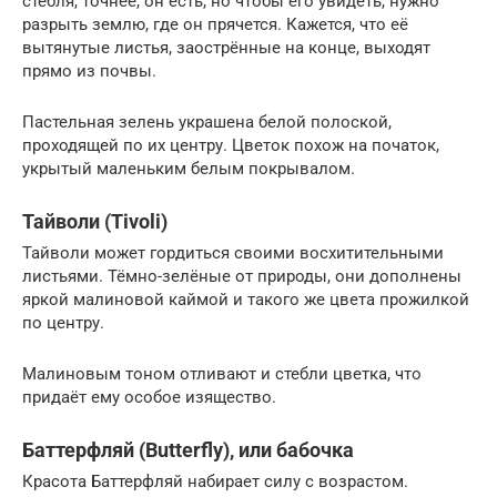
стебля, точнее, он есть, но чтобы его увидеть, нужно
разрыть землю, где он прячется. Кажется, что её
вытянутые листья, заострённые на конце, выходят
прямо из почвы.
Пастельная зелень украшена белой полоской,
проходящей по их центру. Цветок похож на початок,
укрытый маленьким белым покрывалом.
Тайволи (Tivoli)
Тайволи может гордиться своими восхитительными
листьями. Тёмно-зелёные от природы, они дополнены
яркой малиновой каймой и такого же цвета прожилкой
по центру.
Малиновым тоном отливают и стебли цветка, что
придаёт ему особое изящество.
Баттерфляй (Butterfly), или бабочка
Красота Баттерфляй набирает силу с возрастом.