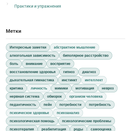
Практики и упражнения
Метки
Интересные заметки
абстрактное мышление
алкогольная зависимость
биполярное расстройство
боль
внимание
восприятие
восстановление здоровья
гипноз
диагноз
дыхательная гимнастика
инстинкт
интеллект
критика
личность
мимики
мотивация
невроз
нервная система
обморок
организм человека
педантичность
пейн
потребности
потребность
психическое здоровье
психоанализ
психологическая помощь
психологические проблемы
психотерапия
реабилитация
роды
самооценка