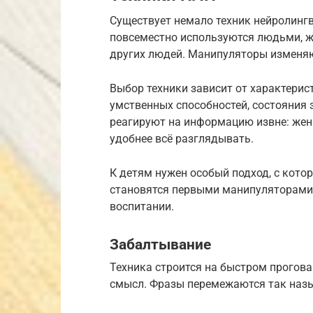
Существует немало техник нейролинг
повсеместно используются людьми, 
других людей. Манипуляторы изменяю
Выбор техники зависит от характерист
умственных способностей, состояния
реагируют на информацию извне: же
удобнее всё разглядывать.
К детям нужен особый подход, с кото
становятся первыми манипуляторами 
воспитании.
Забалтывание
Техника строится на быстром прогов
смысл. Фразы перемежаются так наз