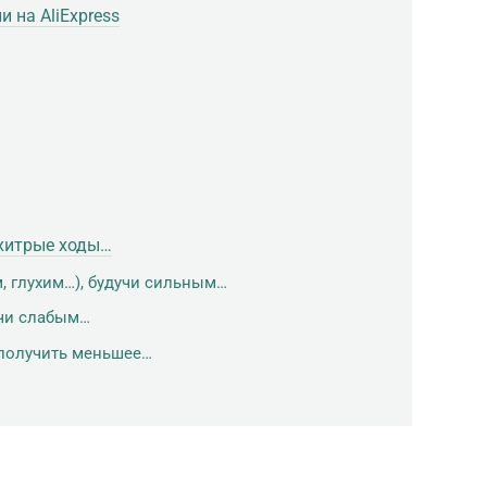
 на AliExpress
хитрые ходы…
 глухим…), будучи сильным…
чи слабым…
 получить меньшее…