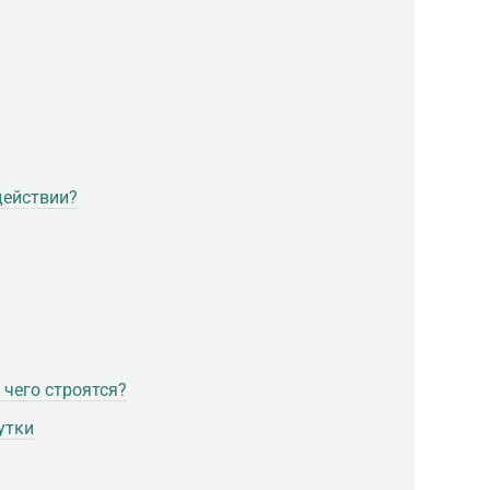
действии?
 чего строятся?
утки