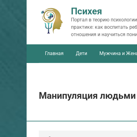
Перейти
Психея
к
контенту
Портал в теорию психологии
практике: как воспитать ре
отношения и научиться пон
Главная
Дети
Мужчина и Жен
Манипуляция людьми