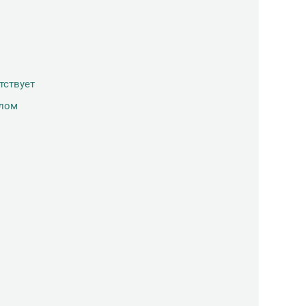
тствует
лом