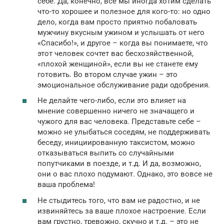
себе. Да, конечно, все мы иногда хотим сделать
что-то хорошее и полезное для кого-то: но одно
дело, когда вам просто приятно побаловать
мужчину вкусным ужином и услышать от него
«Спасибо!», и другое – когда вы понимаете, что
этот человек сочтет вас бесхозяйственной,
«плохой женщиной», если вы не станете ему
готовить. Во втором случае ужин – это
эмоциональное обслуживание ради одобрения.
Не делайте чего-либо, если это влияет на
мнение совершенно ничего не значащего и
чужого для вас человека. Представьте себе –
можно не улыбаться соседям, не поддерживать
беседу, инициированную таксистом, можно
отказываться выпить со случайными
попутчиками в поезде, и т.д. И да, возможно,
они о вас плохо подумают. Однако, это вовсе не
ваша проблема!
Не стыдитесь того, что вам не радостно, и не
извиняйтесь за ваше плохое настроение. Если
вам грустно, тревожно, скучно и т.д. – это не