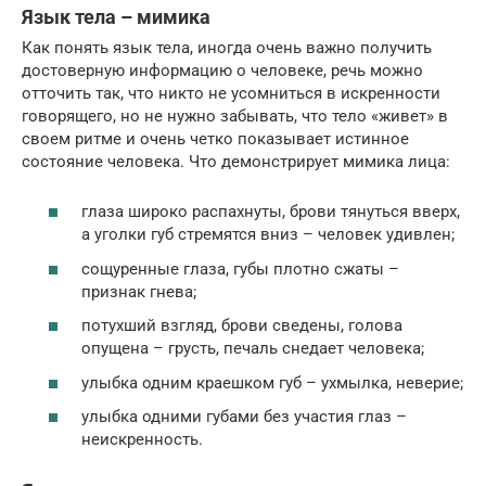
Язык тела – мимика
Как понять язык тела, иногда очень важно получить
достоверную информацию о человеке, речь можно
отточить так, что никто не усомниться в искренности
говорящего, но не нужно забывать, что тело «живет» в
своем ритме и очень четко показывает истинное
состояние человека. Что демонстрирует мимика лица:
глаза широко распахнуты, брови тянуться вверх,
а уголки губ стремятся вниз – человек удивлен;
сощуренные глаза, губы плотно сжаты –
признак гнева;
потухший взгляд, брови сведены, голова
опущена – грусть, печаль снедает человека;
улыбка одним краешком губ – ухмылка, неверие;
улыбка одними губами без участия глаз –
неискренность.