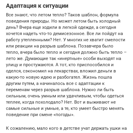
Адаптация к ситуации
Все знают, что летом тепло? Таков шаблон, формула
поведения природы. Но может летом быть холодный
день? Вчера еще ходили в легкой одежде, а сегодня
хочется надеть что-то демисезонное. Все ли пойдут на
работу утепленными? Нет. У многих не хватит смелости
или реакции на разрыв шаблона. Позавчера было
тепло, вчера было тепло и сегодня должно быть тепло –
лето же. Думающие так «инертные» особи выходят на
улицу и простужаются. А тот, кто приспособился и
оделся, сэкономил на лекарствах, вложил деньги в
какую-то новую идею и разбогател. Жизнь пошла
другим путем, а начиналось все с адаптации к
переменам через разрыв шаблона. Нужно ли быть
сильным, очень умным или удачливым, чтобы одеться
теплее, когда похолодало? Нет. Вот и выживают не
самые сильные и умные, а те, кто умеет быстро менять
поведение при смене «погоды».
К сожалению, мало кого в детстве учат держать ушки на