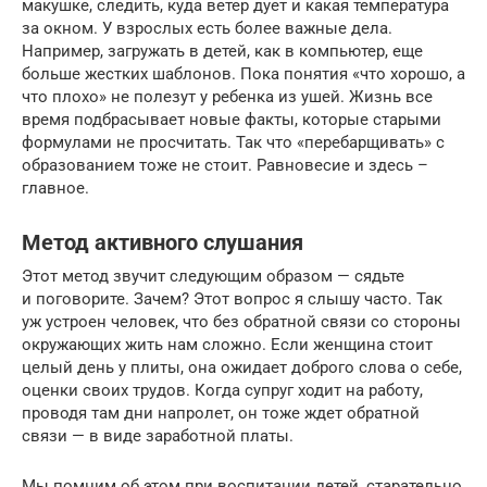
макушке, следить, куда ветер дует и какая температура
за окном. У взрослых есть более важные дела.
Например, загружать в детей, как в компьютер, еще
больше жестких шаблонов. Пока понятия «что хорошо, а
что плохо» не полезут у ребенка из ушей. Жизнь все
время подбрасывает новые факты, которые старыми
формулами не просчитать. Так что «перебарщивать» с
образованием тоже не стоит. Равновесие и здесь –
главное.
Метод активного слушания
Этот метод звучит следующим образом — сядьте
и поговорите. Зачем? Этот вопрос я слышу часто. Так
уж устроен человек, что без обратной связи со стороны
окружающих жить нам сложно. Если женщина стоит
целый день у плиты, она ожидает доброго слова о себе,
оценки своих трудов. Когда супруг ходит на работу,
проводя там дни напролет, он тоже ждет обратной
связи — в виде заработной платы.
Мы помним об этом при воспитании детей, старательно