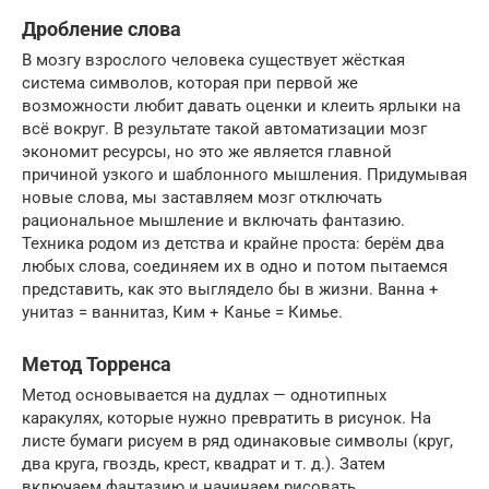
Дробление слова
В мозгу взрослого человека существует жёсткая
система символов, которая при первой же
возможности любит давать оценки и клеить ярлыки на
всё вокруг. В результате такой автоматизации мозг
экономит ресурсы, но это же является главной
причиной узкого и шаблонного мышления. Придумывая
новые слова, мы заставляем мозг отключать
рациональное мышление и включать фантазию.
Техника родом из детства и крайне проста: берём два
любых слова, соединяем их в одно и потом пытаемся
представить, как это выглядело бы в жизни. Ванна +
унитаз = ваннитаз, Ким + Канье = Кимье.
Метод Торренса
Метод основывается на дудлах — однотипных
каракулях, которые нужно превратить в рисунок. На
листе бумаги рисуем в ряд одинаковые символы (круг,
два круга, гвоздь, крест, квадрат и т. д.). Затем
включаем фантазию и начинаем рисовать.