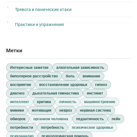
Тревога и панические атаки
Практики и упражнения
Метки
Интересные заметки
алкогольная зависимость
биполярное расстройство
боль
внимание
восприятие
восстановление здоровья
гипноз
диагноз
дыхательная гимнастика
инстинкт
интеллект
критика
личность
машиностроение
мимики
мотивация
невроз
нервная система
обморок
организм человека
педантичность
пейн
потребности
потребность
психическое здоровье
психоанализ
психологическая помощь