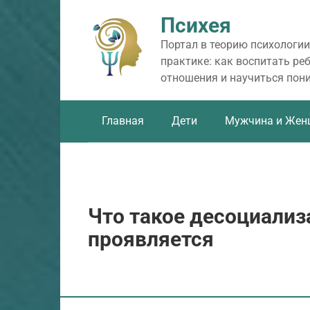
Перейти
Психея
к
контенту
Портал в теорию психологии
практике: как воспитать ре
отношения и научиться пон
Главная
Дети
Мужчина и Жен
Что такое десоциализ
проявляется