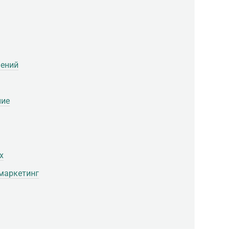
шений
ние
х
маркетинг