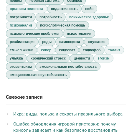
невроз
нервная система
обморок
организм человека
педантичность
пейн
потребности
потребность
психическое здоровье
психоанализ
психологическая помощь
психологические проблемы
психотерапия
реабилитация
роды
самооценка
слушание
смысл жизни
сопор
социопат
социофоб
талант
улыбка
хронический стресс
ценности
эгоизм
эгоцентризм
эмоциональная нестабильность
эмоциональная неустойчивость
Свежие записи
Икра: виды, польза и секреты правильного выбора
Ошибка обновления игровой приставки: почему
консоль зависает и как безопасно восстановить