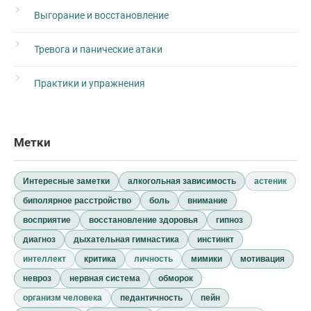
Выгорание и восстановление
Тревога и панические атаки
Практики и упражнения
Метки
Интересные заметки
алкогольная зависимость
астеник
биполярное расстройство
боль
внимание
восприятие
восстановление здоровья
гипноз
диагноз
дыхательная гимнастика
инстинкт
интеллект
критика
личность
мимики
мотивация
невроз
нервная система
обморок
организм человека
педантичность
пейн