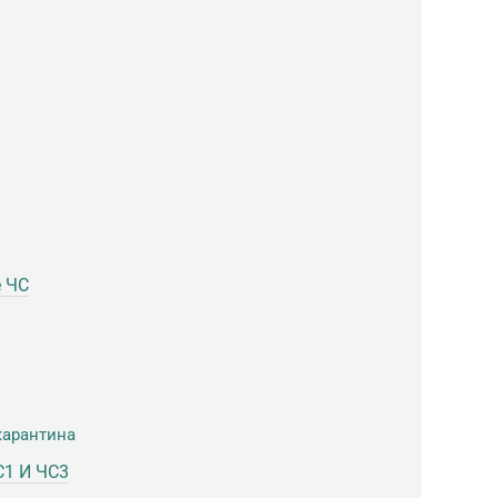
е ЧС
карантина
1 И ЧС3