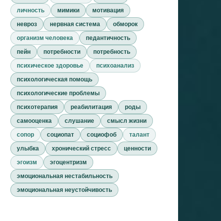
личность
мимики
мотивация
невроз
нервная система
обморок
организм человека
педантичность
пейн
потребности
потребность
психическое здоровье
психоанализ
психологическая помощь
психологические проблемы
психотерапия
реабилитация
роды
самооценка
слушание
смысл жизни
сопор
социопат
социофоб
талант
улыбка
хронический стресс
ценности
эгоизм
эгоцентризм
эмоциональная нестабильность
эмоциональная неустойчивость