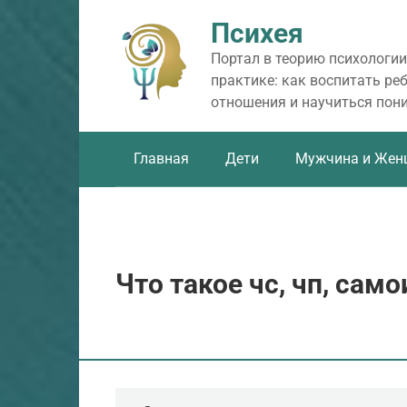
Перейти
Психея
к
контенту
Портал в теорию психологии
практике: как воспитать ре
отношения и научиться пон
Главная
Дети
Мужчина и Жен
Что такое чс, чп, сам