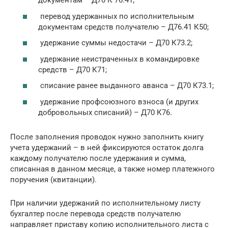
документам – Д70 К 76.41;
перевод удержанных по исполнительным
документам средств получателю – Д76.41 К50;
удержание суммы недостачи – Д70 К73.2;
удержание неистраченных в командировке
средств – Д70 К71;
списание ранее выданного аванса – Д70 К73.1;
удержание профсоюзного взноса (и других
добровольных списаний) – Д70 К76.
После заполнения проводок нужно заполнить книгу
учета удержаний – в ней фиксируются остаток долга
каждому получателю после удержания и сумма,
списанная в данном месяце, а также номер платежного
поручения (квитанции).
При наличии удержаний по исполнительному листу
бухгалтер после перевода средств получателю
направляет приставу копию исполнительного листа с