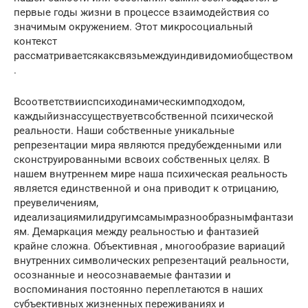
первые годы жизни в процессе взаимодействия со
значимым окружением. Этот микросоциальный
контекст
рассматриваетсякаксвязьмеждуиндивидомиобществом
.
Всоответствииспсиходинамическимподходом,
каждыйизнассуществуетвсобственной психической
реальности. Наши собственные уникальные
репрезентации мира являются предубежденными или
сконструированными всвоих собственных целях. В
нашем внутреннем мире наша психическая реальность
является единственной и она приводит к отрицанию,
преувеличениям,
идеализациямилидругимсамымразнообразнымфантази
ям. Демаркация между реальностью и фантазией
крайне сложна. Объективная , многообразие вариаций
внутренних символических репрезентаций реальности,
осознанные и неосознаваемые фантазии и
воспоминания постоянно переплетаются в наших
субъективных жизненных переживаниях и