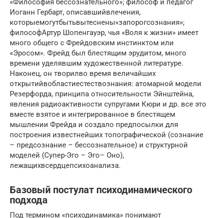
«Философия бессознательного»; философ и педагог
Иоганн Гербарт, описавшийвлечения,
которыемогутбытьвытеснены«запорогсознания»;
философАртур Шопенгауэр, чья «Воля к жизни» имеет
много общего с Фрейдовским инстинктом или
«Эросом». Фрейд был блестящим эрудитом, много
времени уделявшим художественной литературе.
Наконец, он творилво время величайших
открытийвобластиестествознания: атомарной модели
Резерфорда, принципа относительности Эйнштейна,
явления радиоактивности супругами Кюри и др. все это
вместе взятое и интегрированное в блестящем
мышлении Фрейда и создало предпосылки для
построения известнейших топографической (сознание
– предсознание – бессознательное) и структурной
моделей (Супер-Эго – Эго– Оно),
лежащихвсердцепсихоанализа.
Базовый постулат психодинамического
подхода
Под термином «психодинамика» понимают