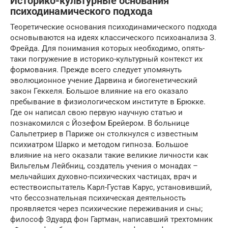
Историко-культурные основания
психодинамического подхода
Теоретические основания психодинамического подхода
основываются на идеях классического психоанализа З.
Фрейда. Для понимания которых необходимо, опять-
таки погружение в историко-культурный контекст их
формования. Прежде всего следует упомянуть
эволюционное учение Дарвина и биогенетический
закон Геккеля. Большое влияние на его оказало
пребывание в физиологическом институте в Брюкке.
Где он написал свою первую научную статью и
познакомился с Йозефом Брейером. В больнице
Сальпетриер в Париже он столкнулся с известным
психиатром Шарко и методом гипноза. Большое
влияние на него оказали такие великие личности как
Вильгельм Лейбниц, создатель учения о монадах –
мельчайших духовно-психических частицах, врач и
естествоиспытатель Карл-Густав Карус, установивший,
что бессознательная психическая деятельность
проявляется через психические переживания и сны;
философ Эдуард фон Гартман, написавший трехтомник