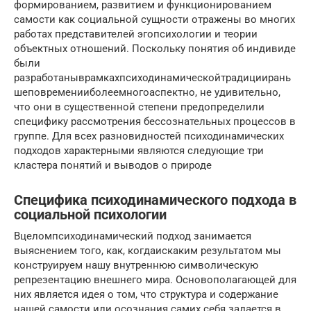
формированием, развитием и функционированием
самости как социальной сущности отражены во многих
работах представителей эгопсихологии и теории
объектных отношений. Поскольку понятия об индивиде
были
разработаныврамкахпсиходинамическойтрадициирань
шеповременииболеемногоаспектно, не удивительно,
что они в существенной степени предопределили
специфику рассмотрения бессознательных процессов в
группе. Для всех разновидностей психодинамических
подходов характерными являются следующие три
кластера понятий и выводов о природе
Специфика психодинамического подхода в
социальной психологии
Вцеломпсиходинамический подход занимается
выяснением того, как, когдаискаким результатом мы
конструируем нашу внутреннюю символическую
репрезентацию внешнего мира. Основополагающей для
них является идея о том, что структура и содержание
нашей самости или осознания самих себя задается в