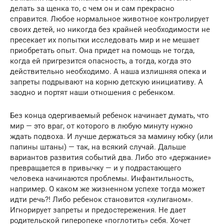
делать за щенка то, с чем он и сам прекрасно
справится. Любое нормальное животное контролирует
своих детей, но никогда без крайней необходимости не
пресекает их попытки исследовать мир и не мешает
приобретать опыт. Она придет на помощь не тогда,
когда ей пригрезится опасность, а тогда, когда это
действительно необходимо. А наша излишняя опека и
запреты подрывают на корню детскую инициативу. А
заодно и портят наши отношения с ребенком.
Без конца одергиваемый ребенок начинает думать, что
мир — это враг, от которого в любую минуту нужно
ждать подвоха. И лучше держаться за мамину юбку (или
папины штаны) — так, на всякий случай. Дальше
вариантов развития событий два. Либо это «держание»
превращается в привычку — и у подрастающего
человека начинаются проблемы. Инфантильность,
например. О каком же жизненном успехе тогда может
идти речь?! Либо ребенок становится «хулиганом».
Игнорирует запреты и предостережения. Не дает
родительской гиперопеке «поглотить» себя. Хочет