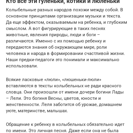
Кто все эти гуленьки, котики и люленьки
Колыбельные разных народов похожи между собой. В
основном принципами организации музыки и текста.
Да еще эффектом, оказываемым на ребенка, и глубоким
смыслом. А вот фигурирующие в таких песнях
животные, явления природы, люди и боги –
различаются. Именно с их помощью ребенку и
передаются знания об окружающем мире, роли
человека и народа в формировании счастливой жизни.
Наши предки-педагоги это понимали и максимально
использовали.
Всякие ласковые «люли», «люшеньки-люли»
вставляются в тексты колыбельных не ради красного
словца. Они произошли от имени дочери богини Лады
– Лели. Это богиня Весны, цветов, юности и
женственности. Леля заботится об урожае, домашнем
уюте, материнстве, малышах.
Обращение к ребенку в колыбельных обязательно идет
по имени. Это личная песня. Даже если она не была