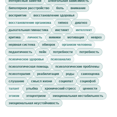
Интересные заметки
алкогольная зависимость
биполярное расстройство
боль
внимание
восприятие
восстановление здоровья
восстановление организма
гипноз
диагноз
дыхательная гимнастика
инстинкт
интеллект
критика
личность
мимики
мотивация
невроз
нервная система
обморок
организм человека
педантичность
пейн
потребности
потребность
психическое здоровье
психоанализ
психологическая помощь
психологические проблемы
психотерапия
реабилитация
роды
самооценка
слушание
смысл жизни
социопат
социофоб
талант
улыбка
хронический стресс
ценности
эгоизм
эгоцентризм
эмоциональная нестабильность
эмоциональная неустойчивость