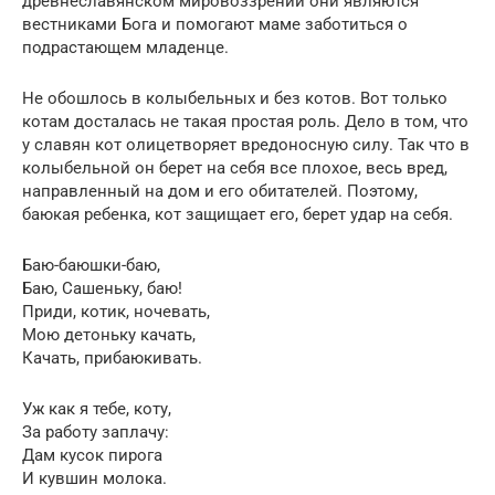
древнеславянском мировоззрении они являются
вестниками Бога и помогают маме заботиться о
подрастающем младенце.
Не обошлось в колыбельных и без котов. Вот только
котам досталась не такая простая роль. Дело в том, что
у славян кот олицетворяет вредоносную силу. Так что в
колыбельной он берет на себя все плохое, весь вред,
направленный на дом и его обитателей. Поэтому,
баюкая ребенка, кот защищает его, берет удар на себя.
Баю-баюшки-баю,
Баю, Сашеньку, баю!
Приди, котик, ночевать,
Мою детоньку качать,
Качать, прибаюкивать.
Уж как я тебе, коту,
За работу заплачу:
Дам кусок пирога
И кувшин молока.