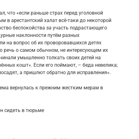
л, что «если раньше страх перед уголовной
ым в арестантский халат всё-таки до некоторой
вство беспокойства за участь подрастающего
дурные наклонности путём разных
ели на вопрос об их проворовавшихся детях
о речь о самом обычном, не интересующем их
ачинали умышленно толкать своих детей на
зённых кошт». Если его поймают, – беда невелика;
 посадят, а пришлют обратно для исправления».
стема вернулась к прежним жестким мерам в
ен сидеть в тюрьме