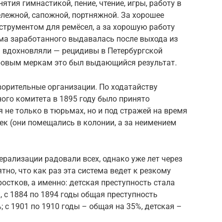
ятия гимнастикой, пение, чтение, игры, работу в
ележной, сапожной, портняжной. За хорошее
струментом для ремёсел, а за хорошую работу
мма заработанного выдавалась после выхода из
ы вдохновляли — рецидивы в Петербургской
ировым меркам это был выдающийся результат.
ворительные организации. По ходатайству
ого комитета в 1895 году было принято
не только в тюрьмах, но и под стражей на время
к (они помещались в колонии, а за неимением
ерализации радовали всех, однако уже лет через
тно, что как раз эта система ведет к резкому
ростков, а именно: детская преступность стала
, с 1884 по 1894 годы общая преступность
; с 1901 по 1910 годы – общая на 35%, детская –