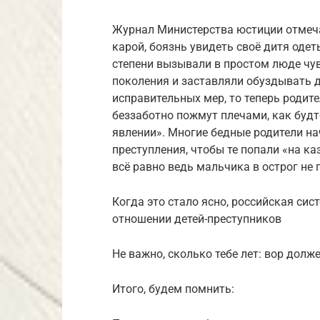
Журнал Министерства юстиции​ отмеча
карой, боязнь увидеть своё дитя одет
степени вызывали в простом люде чу
поколения и заставляли обуздывать 
исправительных мер, то теперь родит
беззаботно пожмут плечами, как будт
явлении». Многие бедные родители н
преступления, чтобы те попали «на ка
всё равно ведь мальчика в острог не
Когда это стало ясно, российская си
отношении детей-преступников
Не важно, сколько тебе лет: вор долж
Итого, будем помнить: