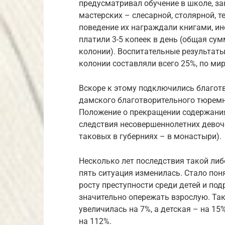
предусматривал обучение в школе, зан
мастерских – слесарной, столярной, т
поведение их награждали книгами, ин
платили 3-5 копеек в день (общая су
колонии). Воспитательные результат
колонии составляли всего 25%, по м
Вскоре к этому подключились благот
дамского благотворительного тюремн
Положение о прекращении содержания 
следствия несовершеннолетних девоче
таковых в губерниях – в монастыри).
Несколько лет последствия такой либ
пять ситуация изменилась. Стало поня
росту преступности среди детей и под
значительно опережать взрослую. Так
увеличилась на 7%, а детская – на 15%
на 112%.