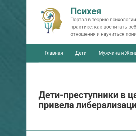
Перейти
Психея
к
контенту
Портал в теорию психологии
практике: как воспитать ре
отношения и научиться пон
Главная
Дети
Мужчина и Жен
Дети-преступники в ц
привела либерализац