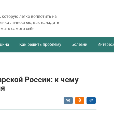
, которую легко воплотить на
бенка личностью, как наладить
имать самого себя
щина
Как решить проблему
Болезни
Интерес
арской России: к чему
ия