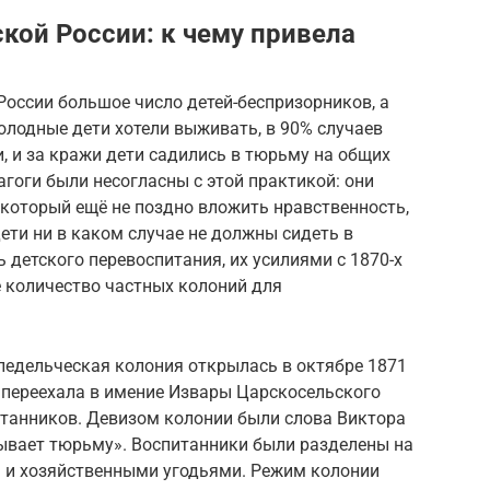
кой России: к чему привела
России большое число детей-беспризорников, а
Голодные дети хотели выживать, в 90% случаев
 и за кражи дети садились в тюрьму на общих
гоги были несогласны с этой практикой: они
 который ещё не поздно вложить нравственность,
дети ни в каком случае не должны сидеть в
детского перевоспитания, их усилиями с 1870-х
е количество частных колоний для
ледельческая колония открылась в октябре 1871
да переехала в имение Извары Царскосельского
итанников. Девизом колонии были слова Виктора
рывает тюрьму». Воспитанники были разделены на
м и хозяйственными угодьями. Режим колонии