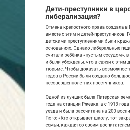
Дети-преступники в царс
либерализация?
Отмена крепостного права создала в 
вместе с этим и детей-преступников. 
детскими преступлениями были кражи,
основаниях. Однако либеральные педа
считали ребёнка «пустым сосудом», в
и были убеждены, что в связи с этим 
тюрьме. Чтобы доказать возможность 
годов в России были создано большо
несовершеннолетних преступников.
Одной из лучших была Питерская зем
года на станции Ржевка, а с 1913 го
уезда и была рассчитана на 200 восп
Гюго: «Кто открывает школу, тот зак
семьи, каждая со своим воспитателе