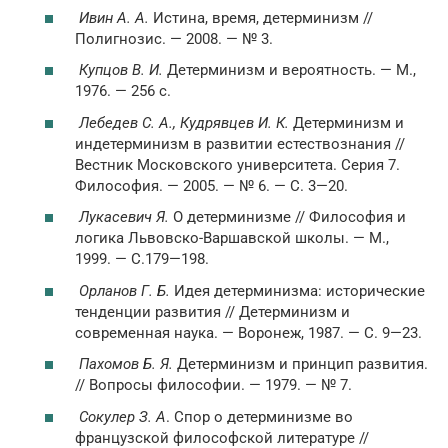
Ивин А. А.
Истина, время, детерминизм //
Полигнозис. — 2008. — № 3.
Купцов В. И.
Детерминизм и вероятность. — М.,
1976. — 256 с.
Лебедев C. А., Кудрявцев И. К.
Детерминизм и
индетерминизм в развитии естествознания //
Вестник Московского университета. Серия 7.
Философия. — 2005. — № 6. — С. 3—20.
Лукасевич Я.
О детерминизме // Философия и
логика Львовско-Варшавской школы. — М.,
1999. — С.179—198.
Орланов Г. Б.
Идея детерминизма: исторические
тенденции развития // Детерминизм и
современная наука. — Воронеж, 1987. — С. 9—23.
Пахомов Б. Я.
Детерминизм и принцип развития.
// Вопросы философии. — 1979. — № 7.
Сокулер З. А
. Спор о детерминизме во
французской философской литературе //