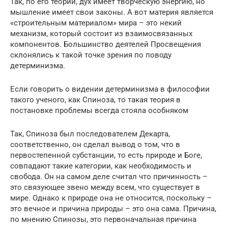
Так, по его теории, дух имеет творческую энергию, но
мышление имеет свои законы. А вот материя является
«строительным материалом» мира – это некий
механизм, который состоит из взаимосвязанных
компонентов. Большинство деятелей Просвещения
склонялись к такой точке зрения по поводу
детерминизма.
Если говорить о видении детерминизма в философии
такого ученого, как Спиноза, то такая теория в
постановке проблемы всегда стояла особняком
Так, Спиноза был последователем Декарта,
соответственно, он сделал вывод о том, что в
первостепенной субстанции, то есть природе и Боге,
совпадают такие категории, как необходимость и
свобода. Он на самом деле считал что причинность –
это связующее звено между всем, что существует в
мире. Однако к природе она не относится, поскольку –
это вечное и причина природы – это она сама. Причина,
по мнению Спинозы, это первоначальная причина