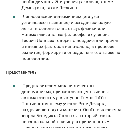
необходимость. Эти учения развивал, кроме
Демокрита, также Левкипп.
Лапласовский детерминизм (это уже
устоявшееся название) и сегодня зачастую
лежит в основе точных наук физики или
математики, а также философских учений.
Теория Лапласа говорит о воздействии причин
и внешних факторов изначально, в процессе
развития, формируя и определяя его, а также на
последствия.
Представитель
Представителем механистического
детерминизма, приравнивающего живое к
автоматическому, выступал Томас Гоббс.
Противостояло ему учение Рене Декарта,
разделявшего дух и материю. Особо выделяется
теория Бенедикта Спинозы, который считал
первоначальной причину, а причинность –
главным связующим звеном между всем,