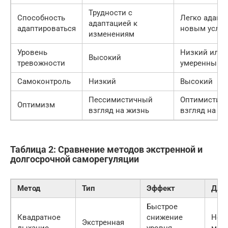
Трудности с
Способность
Легко адапти
адаптацией к
адаптироваться
новым усло
изменениям
Уровень
Низкий или
Высокий
тревожности
умеренный
Самоконтроль
Низкий
Высокий
Пессимистичный
Оптимистич
Оптимизм
взгляд на жизнь
взгляд на ж
Таблица 2: Сравнение методов экстренной и
долгосрочной саморегуляции
Метод
Тип
Эффект
Дли
Быстрое
Квадратное
снижение
Нес
Экстренная