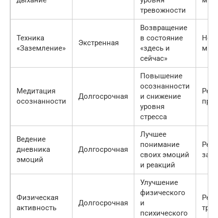
дыхание
уровня
мин
тревожности
Возвращение
Техника
в состояние
Нес
Экстренная
«Заземление»
«здесь и
мин
сейчас»
Повышение
осознанности
Медитация
Рег
Долгосрочная
и снижение
осознанности
прак
уровня
стресса
Лучшее
Ведение
понимание
Рег
дневника
Долгосрочная
своих эмоций
зап
эмоций
и реакций
Улучшение
физического
Физическая
Рег
Долгосрочная
и
активность
тре
психического