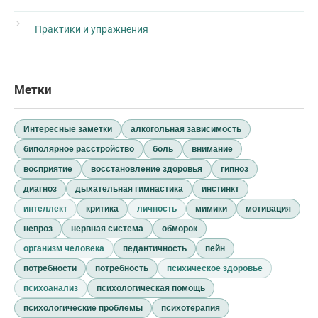
Практики и упражнения
Метки
Интересные заметки
алкогольная зависимость
биполярное расстройство
боль
внимание
восприятие
восстановление здоровья
гипноз
диагноз
дыхательная гимнастика
инстинкт
интеллект
критика
личность
мимики
мотивация
невроз
нервная система
обморок
организм человека
педантичность
пейн
потребности
потребность
психическое здоровье
психоанализ
психологическая помощь
психологические проблемы
психотерапия