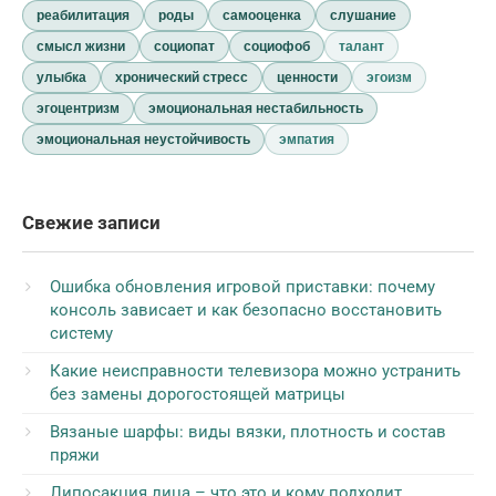
реабилитация
роды
самооценка
слушание
смысл жизни
социопат
социофоб
талант
улыбка
хронический стресс
ценности
эгоизм
эгоцентризм
эмоциональная нестабильность
эмоциональная неустойчивость
эмпатия
Свежие записи
Ошибка обновления игровой приставки: почему
консоль зависает и как безопасно восстановить
систему
Какие неисправности телевизора можно устранить
без замены дорогостоящей матрицы
Вязаные шарфы: виды вязки, плотность и состав
пряжи
Липосакция лица – что это и кому подходит