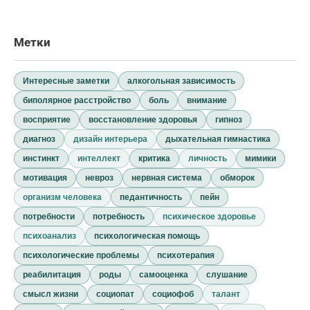
Метки
Интересные заметки
алкогольная зависимость
биполярное расстройство
боль
внимание
восприятие
восстановление здоровья
гипноз
диагноз
дизайн интерьера
дыхательная гимнастика
инстинкт
интеллект
критика
личность
мимики
мотивация
невроз
нервная система
обморок
организм человека
педантичность
пейн
потребности
потребность
психическое здоровье
психоанализ
психологическая помощь
психологические проблемы
психотерапия
реабилитация
роды
самооценка
слушание
смысл жизни
социопат
социофоб
талант