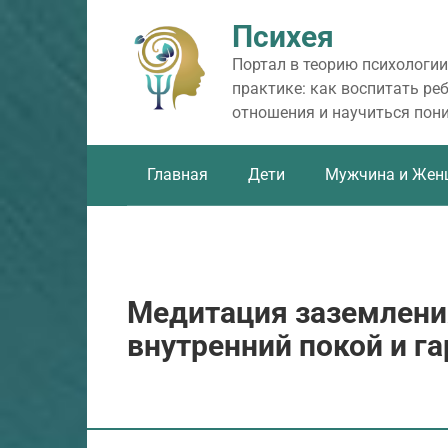
Перейти
Психея
к
контенту
Портал в теорию психологии
практике: как воспитать ре
отношения и научиться пон
Главная
Дети
Мужчина и Жен
Медитация заземления
внутренний покой и г