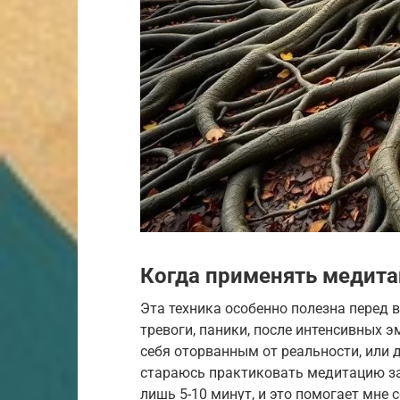
Когда применять медит
Эта техника особенно полезна перед 
тревоги, паники, после интенсивных 
себя оторванным от реальности, или 
стараюсь практиковать медитацию за
лишь 5-10 минут, и это помогает мне 