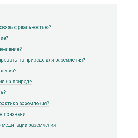
связь с реальностью?
вие?
земления?
ровать на природе для заземления?
мления?
ия на природе
ть?
практика заземления?
е признаки
о медитации заземления