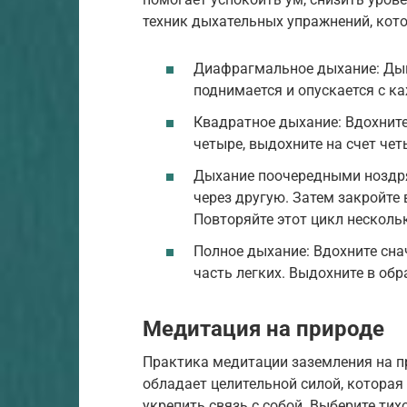
техник дыхательных упражнений, кот
Диафрагмальное дыхание: Дыш
поднимается и опускается с 
Квадратное дыхание: Вдохните
четыре, выдохните на счет чет
Дыхание поочередными ноздря
через другую. Затем закройте
Повторяйте этот цикл нескольк
Полное дыхание: Вдохните снач
часть легких. Выдохните в об
Медитация на природе
Практика медитации заземления на п
обладает целительной силой, которая
укрепить связь с собой. Выберите тихо