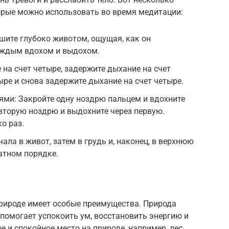
орые можно использовать во время медитации:
ите глубоко животом, ощущая, как он
каждым вдохом и выдохом.
 на счет четыре, задержите дыхание на счет
ыре и снова задержите дыхание на счет четыре.
ми: Закройте одну ноздрю пальцем и вдохните
 вторую ноздрю и выдохните через первую.
о раз.
ала в живот, затем в грудь и, наконец, в верхнюю
ратном порядке.
рироде имеет особые преимущества. Природа
 помогает успокоить ум, восстановить энергию и
е и спокойное место на природе, например, лес,