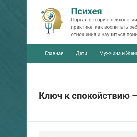
Перейти
Психея
к
контенту
Портал в теорию психологии
практике: как воспитать ре
отношения и научиться пон
Главная
Дети
Мужчина и Жен
Ключ к спокойствию 