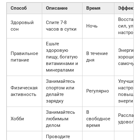
Способ
Описание
Время
Эффект
Восстано
Здоровый
Спите 7-8
Ночь
сил, улу
сон
часов в сутки
настроен
Ешьте
здоровую
Энергия,
Правильное
В течение
пищу, богатую
хорошее
питание
дня
витаминами и
самочувс
минералами
Занимайтесь
Улучшени
Физическая
спортом или
настроен
Регулярно
активность
делайте
повышен
зарядку
энергии
Занимайтесь
В
Расслабл
Хобби
любимым
свободное
удовольс
делом
время
Проводите