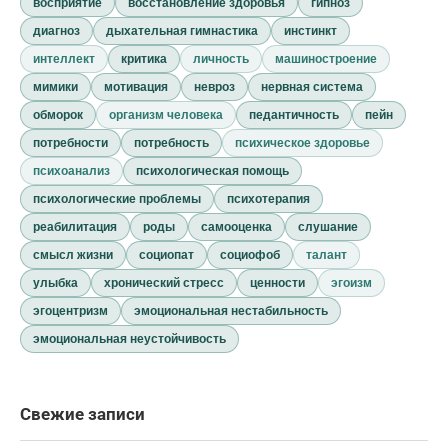
восприятие
восстановление здоровья
гипноз
диагноз
дыхательная гимнастика
инстинкт
интеллект
критика
личность
машиностроение
мимики
мотивация
невроз
нервная система
обморок
организм человека
педантичность
пейн
потребности
потребность
психическое здоровье
психоанализ
психологическая помощь
психологические проблемы
психотерапия
реабилитация
роды
самооценка
слушание
смысл жизни
социопат
социофоб
талант
улыбка
хронический стресс
ценности
эгоизм
эгоцентризм
эмоциональная нестабильность
эмоциональная неустойчивость
Свежие записи