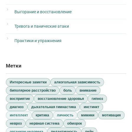
Выгорание и восстановление
Тревога и панические атаки
Практики и упражнения
Метки
Интересные заметки
алкогольная зависимость
биполярное расстройство
боль
внимание
восприятие
восстановление здоровья
гипноз
диагноз
дыхательная гимнастика
инстинкт
интеллект
критика
личность
мимики
мотивация
невроз
нервная система
обморок
организм человека
педантичность
пейн