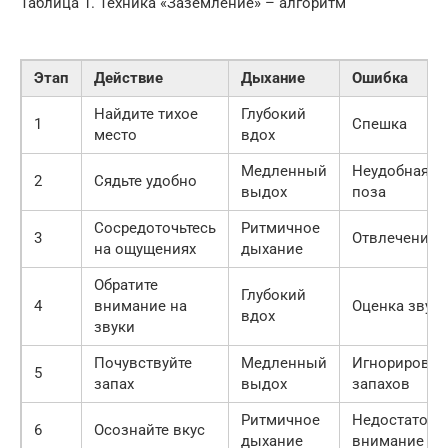
Таблица 1. Техника «Заземление» – алгоритм
Этап
Действие
Дыхание
Ошибка
Найдите тихое
Глубокий
1
Спешка
место
вдох
Медленный
Неудобная
2
Сядьте удобно
выдох
поза
Сосредоточьтесь
Ритмичное
3
Отвлечение
на ощущениях
дыхание
Обратите
Глубокий
4
внимание на
Оценка звук
вдох
звуки
Почувствуйте
Медленный
Игнорирован
5
запах
выдох
запахов
Ритмичное
Недостаточн
6
Осознайте вкус
дыхание
внимание