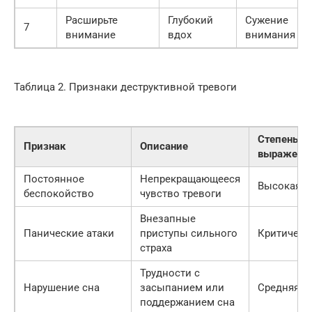
Расширьте
Глубокий
Сужение
7
внимание
вдох
внимания
Таблица 2. Признаки деструктивной тревоги
Степень
Признак
Описание
выраженн
Постоянное
Непрекращающееся
Высокая
беспокойство
чувство тревоги
Внезапные
Панические атаки
приступы сильного
Критическ
страха
Трудности с
Нарушение сна
засыпанием или
Средняя
поддержанием сна