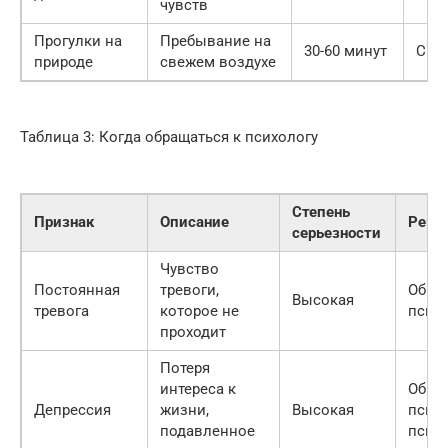
чувств
Прогулки на
Пребывание на
30-60 минут
Сре
природе
свежем воздухе
Таблица 3: Когда обращаться к психологу
Степень
Признак
Описание
Реко
серьезности
Чувство
Постоянная
тревоги,
Обрат
Высокая
тревога
которое не
псих
проходит
Потеря
интереса к
Обрат
Депрессия
жизни,
Высокая
психо
подавленное
психи