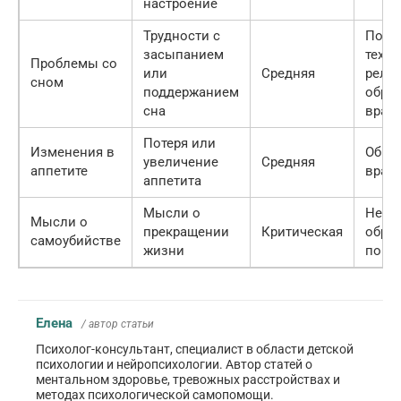
настроение
Трудности с
Попр
засыпанием
техни
Проблемы со
или
Средняя
релак
сном
поддержанием
обрат
сна
врачу
Потеря или
Изменения в
Обрат
увеличение
Средняя
аппетите
врачу
аппетита
Мысли о
Неме
Мысли о
прекращении
Критическая
обрат
самоубийстве
жизни
помо
Елена
/ автор статьи
Психолог-консультант, специалист в области детской
психологии и нейропсихологии. Автор статей о
ментальном здоровье, тревожных расстройствах и
методах психологической самопомощи.