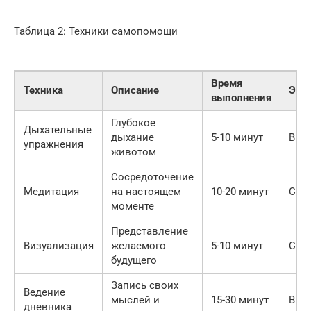
Таблица 2: Техники самопомощи
Время
Техника
Описание
Эфф
выполнения
Глубокое
Дыхательные
дыхание
5-10 минут
Выс
упражнения
животом
Сосредоточение
Медитация
на настоящем
10-20 минут
Сре
моменте
Представление
Визуализация
желаемого
5-10 минут
Сре
будущего
Запись своих
Ведение
мыслей и
15-30 минут
Выс
дневника