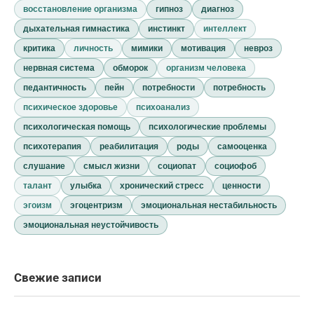
восстановление организма
гипноз
диагноз
дыхательная гимнастика
инстинкт
интеллект
критика
личность
мимики
мотивация
невроз
нервная система
обморок
организм человека
педантичность
пейн
потребности
потребность
психическое здоровье
психоанализ
психологическая помощь
психологические проблемы
психотерапия
реабилитация
роды
самооценка
слушание
смысл жизни
социопат
социофоб
талант
улыбка
хронический стресс
ценности
эгоизм
эгоцентризм
эмоциональная нестабильность
эмоциональная неустойчивость
Свежие записи